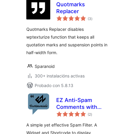
Quotmarks
Replacer
valoracións
(3
)
totais
Quotmarks Replacer disables
wptexturize function that keeps all
quotation marks and suspension points in
half-width form.
Sparanoid
300+ instalacións activas
Probado con 5.8.13
EZ Anti-Spam
Comments with
valoracións
reCAPTCHA
(2
)
totais
A simple yet effective Spam Filter. A
Widget and Shortcode to display