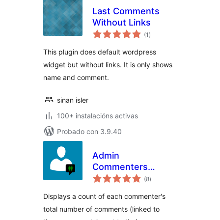
Last Comments
Without Links
valoracións
(1
)
totais
This plugin does default wordpress
widget but without links. It is only shows
name and comment.
sinan isler
100+ instalacións activas
Probado con 3.9.40
Admin
Commenters
valoracións
Comments Count
(8
)
totais
Displays a count of each commenter's
total number of comments (linked to