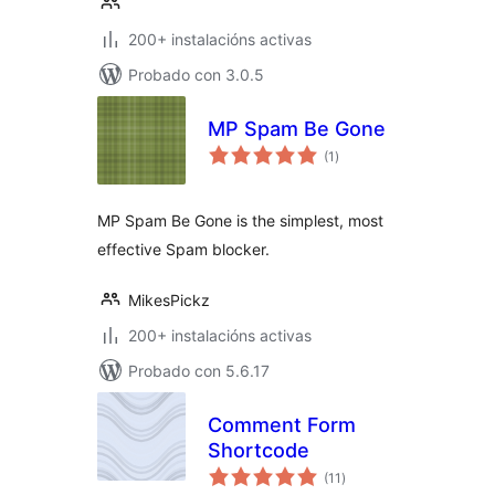
200+ instalacións activas
Probado con 3.0.5
MP Spam Be Gone
valoracións
(1
)
totais
MP Spam Be Gone is the simplest, most
effective Spam blocker.
MikesPickz
200+ instalacións activas
Probado con 5.6.17
Comment Form
Shortcode
valoracións
(11
)
totais