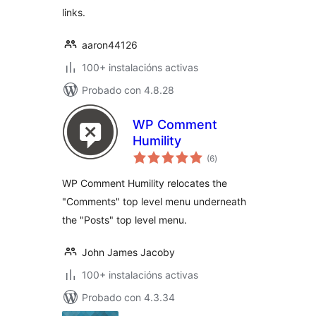
links.
aaron44126
100+ instalacións activas
Probado con 4.8.28
WP Comment
Humility
valoracións
(6
)
totais
WP Comment Humility relocates the
"Comments" top level menu underneath
the "Posts" top level menu.
John James Jacoby
100+ instalacións activas
Probado con 4.3.34