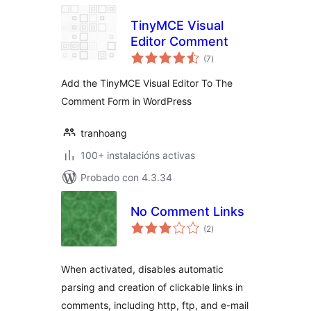
TinyMCE Visual
Editor Comment
valoracións
(7
)
totais
Add the TinyMCE Visual Editor To The
Comment Form in WordPress
tranhoang
100+ instalacións activas
Probado con 4.3.34
No Comment Links
valoracións
(2
)
totais
When activated, disables automatic
parsing and creation of clickable links in
comments, including http, ftp, and e-mail