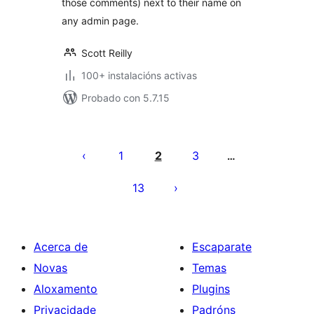
those comments) next to their name on
any admin page.
Scott Reilly
100+ instalacións activas
Probado con 5.7.15
Paxinación
de
1
2
3
…
entradas
13
Acerca de
Escaparate
Novas
Temas
Aloxamento
Plugins
Privacidade
Padróns