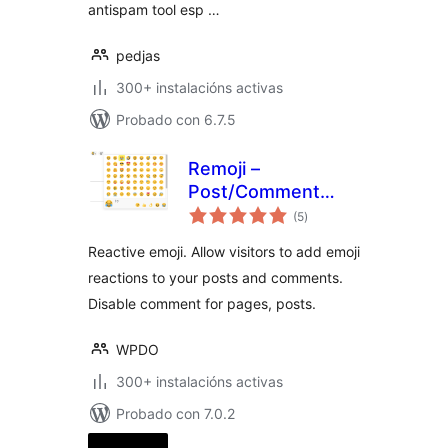
antispam tool esp …
pedjas
300+ instalacións activas
Probado con 6.7.5
Remoji –
Post/Comment
valoracións
Reaction and
(5
)
totais
Enhancement
Reactive emoji. Allow visitors to add emoji
reactions to your posts and comments.
Disable comment for pages, posts.
WPDO
300+ instalacións activas
Probado con 7.0.2