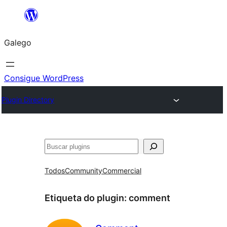
Saltar
ao
Galego
contido
Consigue WordPress
Plugin Directory
Buscar
Todos
Community
Commercial
Etiqueta do plugin:
comment