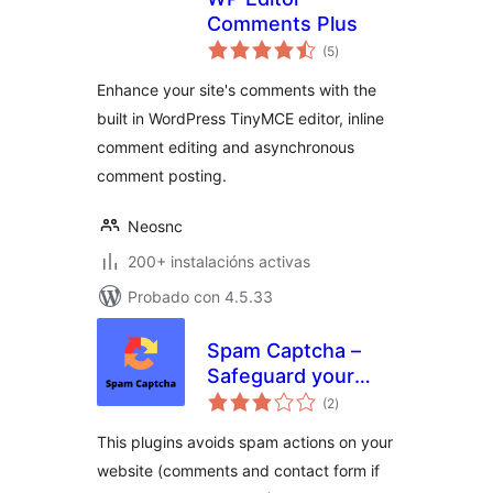
Comments Plus
valoracións
(5
)
totais
Enhance your site's comments with the
built in WordPress TinyMCE editor, inline
comment editing and asynchronous
comment posting.
Neosnc
200+ instalacións activas
Probado con 4.5.33
Spam Captcha –
Safeguard your
valoracións
WordPress website
(2
)
totais
effortlessly with
This plugins avoids spam actions on your
Spam Captcha for
website (comments and contact form if
WordPress