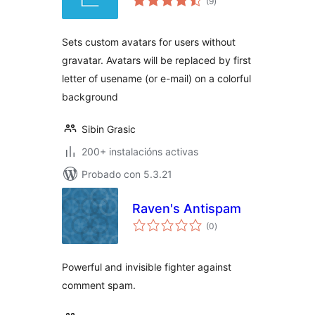
(9
)
totais
Sets custom avatars for users without
gravatar. Avatars will be replaced by first
letter of usename (or e-mail) on a colorful
background
Sibin Grasic
200+ instalacións activas
Probado con 5.3.21
Raven's Antispam
valoracións
(0
)
totais
Powerful and invisible fighter against
comment spam.