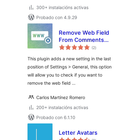
300+ instalacións activas
Probado con 4.9.29
Remove Web Field
From Comments
valoracións
Form
(2
)
totais
This plugin adds a new setting in the last
position of Settings > General, this option
will allow you to check if you want to
remove the web field …
Carlos Martínez Romero
200+ instalacións activas
Probado con 6.1.10
Letter Avatars
valoracións