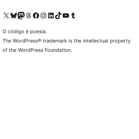
Visita la cuenta de X (anteriormente Twitter)
Visita a nosa conta de Bluesky
Visita a nosa conta de Mastodon
Visita a nosa conta de Threads
Visita a nosa páxina de Facebook
Visita a nosa conta de Instagram
Visita a nosa conta de LinkedIn
Visita a nosa conta de TikTok
Visita a nosa canle de YouTube
Visita a nosa conta de Tumblr
O código é poesía.
The WordPress® trademark is the intellectual property
of the WordPress Foundation.