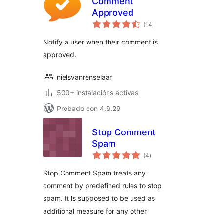
Comment
Approved
valoracións
(14
)
totais
Notify a user when their comment is
approved.
nielsvanrenselaar
500+ instalacións activas
Probado con 4.9.29
Stop Comment
Spam
valoracións
(4
)
totais
Stop Comment Spam treats any
comment by predefined rules to stop
spam. It is supposed to be used as
additional measure for any other