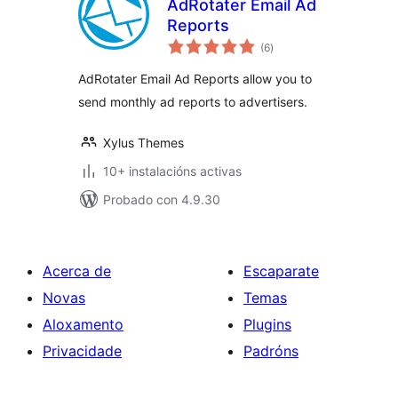
AdRotater Email Ad
Reports
valoracións
(6
)
totais
AdRotater Email Ad Reports allow you to
send monthly ad reports to advertisers.
Xylus Themes
10+ instalacións activas
Probado con 4.9.30
Acerca de
Escaparate
Novas
Temas
Aloxamento
Plugins
Privacidade
Padróns