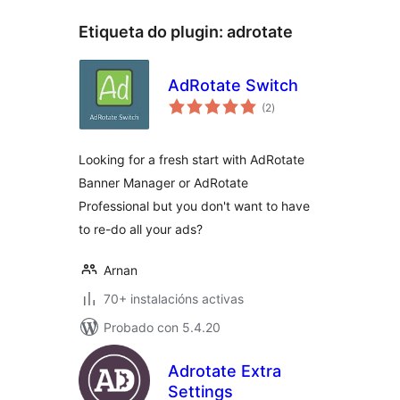
Etiqueta do plugin:
adrotate
AdRotate Switch
valoracións
(2
)
totais
Looking for a fresh start with AdRotate
Banner Manager or AdRotate
Professional but you don't want to have
to re-do all your ads?
Arnan
70+ instalacións activas
Probado con 5.4.20
Adrotate Extra
Settings