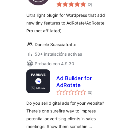
valoracións
(2
)
totais
Ultra light plugin for Wordpress that add
new tiny features to AdRotate/AdRotate
Pro (not affiliated)
Daniele Scasciafratte
50+ instalacións activas
Probado con 4.9.30
Ad Builder for
AdRotate
valoracións
(0
)
totais
Do you sell digital ads for your website?
There's one surefire way to impress
potential advertising clients in sales
meetings: Show them somethin …