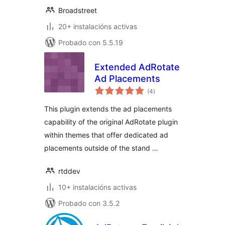
Broadstreet
20+ instalacións activas
Probado con 5.5.19
Extended AdRotate
Ad Placements
valoracións
(4
)
totais
This plugin extends the ad placements
capability of the original AdRotate plugin
within themes that offer dedicated ad
placements outside of the stand …
rtddev
10+ instalacións activas
Probado con 3.5.2