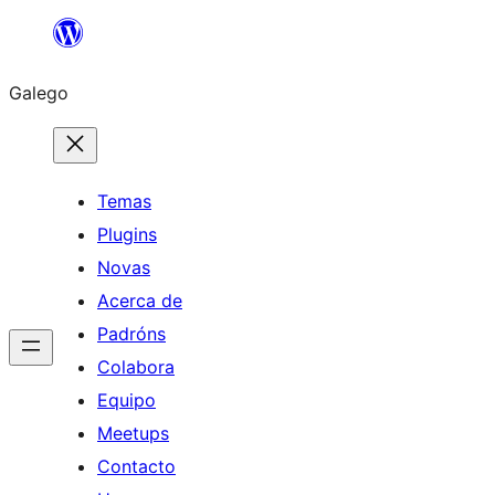
Saltar
ao
Galego
contido
Temas
Plugins
Novas
Acerca de
Padróns
Colabora
Equipo
Meetups
Contacto