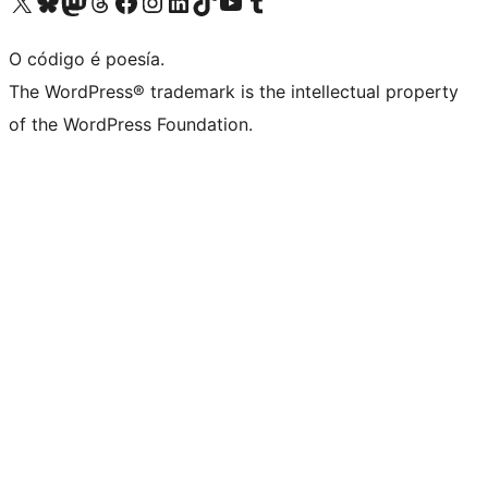
Visita la cuenta de X (anteriormente Twitter)
Visita a nosa conta de Bluesky
Visita a nosa conta de Mastodon
Visita a nosa conta de Threads
Visita a nosa páxina de Facebook
Visita a nosa conta de Instagram
Visita a nosa conta de LinkedIn
Visita a nosa conta de TikTok
Visita a nosa canle de YouTube
Visita a nosa conta de Tumblr
O código é poesía.
The WordPress® trademark is the intellectual property
of the WordPress Foundation.