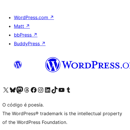
WordPress.com
↗
Matt
↗
bbPress
↗
BuddyPress
↗
Visita la cuenta de X (anteriormente Twitter)
Visita a nosa conta de Bluesky
Visita a nosa conta de Mastodon
Visita a nosa conta de Threads
Visita a nosa páxina de Facebook
Visita a nosa conta de Instagram
Visita a nosa conta de LinkedIn
Visita a nosa conta de TikTok
Visita a nosa canle de YouTube
Visita a nosa conta de Tumblr
O código é poesía.
The WordPress® trademark is the intellectual property
of the WordPress Foundation.