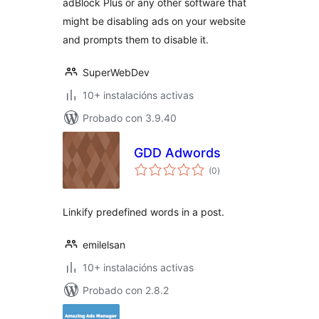
adBlock Plus or any other software that
might be disabling ads on your website
and prompts them to disable it.
SuperWebDev
10+ instalacións activas
Probado con 3.9.40
GDD Adwords
valoracións
(0
)
totais
Linkify predefined words in a post.
emilelsan
10+ instalacións activas
Probado con 2.8.2