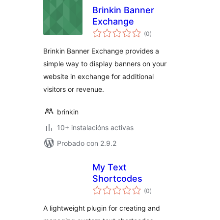
Brinkin Banner
Exchange
valoracións
(0
)
totais
Brinkin Banner Exchange provides a
simple way to display banners on your
website in exchange for additional
visitors or revenue.
brinkin
10+ instalacións activas
Probado con 2.9.2
My Text
Shortcodes
valoracións
(0
)
totais
A lightweight plugin for creating and