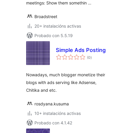
meetings: Show them somethin …
Broadstreet
20+ instalacións activas
Probado con 5.5.19
Simple Ads Posting
valoracións
(0
)
totais
Nowadays, much blogger monetize their
blogs with ads serving like Adsense,
Chitika and etc.
rosdyana.kusuma
10+ instalacións activas
Probado con 4.1.42