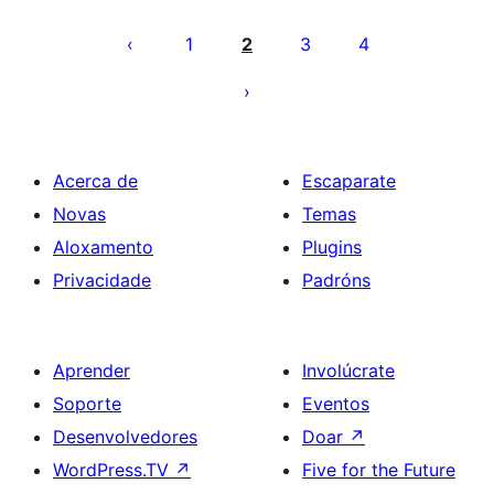
Paxinación
de
1
2
3
4
entradas
Acerca de
Escaparate
Novas
Temas
Aloxamento
Plugins
Privacidade
Padróns
Aprender
Involúcrate
Soporte
Eventos
Desenvolvedores
Doar
↗
WordPress.TV
↗
Five for the Future