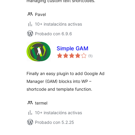
managing custom text shortcodes.
Pavel
10+ instalacións activas
Probado con 6.9.6
Simple GAM
valoracións
(1
)
totais
Finally an easy plugin to add Google Ad
Manager (GAM) blocks into WP –
shortcode and template function.
termel
10+ instalacións activas
Probado con 5.2.25