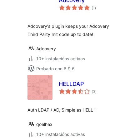
Adcovery
valoracións
(1
)
totais
Adcovery's plugin keeps your Adcovery
Third Party Init code up to date!
Adcovery
10+ instalacións activas
Probado con 6.9.6
HELLDAP
valoracións
(3
)
totais
Auth LDAP / AD, Simple as HELL !
qoelhex
10+ instalacións activas