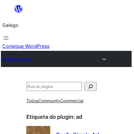
Saltar
ao
Galego
contido
Consigue WordPress
Plugin Directory
Buscar
Todos
Community
Commercial
Etiqueta do plugin:
ad