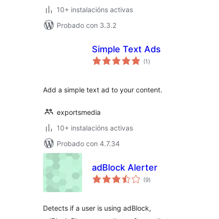
10+ instalacións activas
Probado con 3.3.2
Simple Text Ads
valoracións
(1
)
totais
Add a simple text ad to your content.
exportsmedia
10+ instalacións activas
Probado con 4.7.34
adBlock Alerter
valoracións
(9
)
totais
Detects if a user is using adBlock,