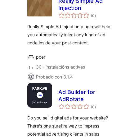
Really Simple Ad
Injection
valoracións
(0
)
totais
Really Simple Ad Injection plugin will help
you automatically inject any kind of ad
code inside your post content.
poer
30+ instalacións activas
Probado con 3.1.4
Ad Builder for
AdRotate
valoracións
(0
)
totais
Do you sell digital ads for your website?
There's one surefire way to impress
potential advertising clients in sales