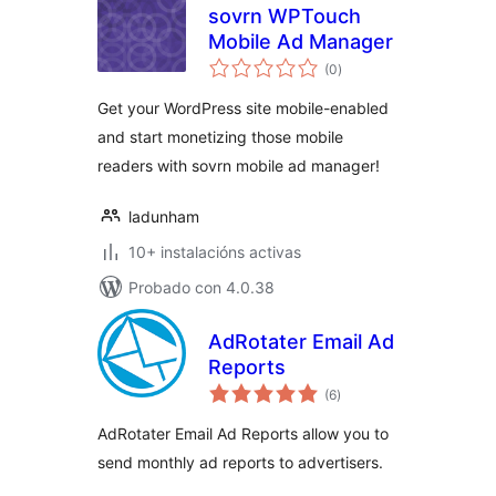
sovrn WPTouch
Mobile Ad Manager
valoracións
(0
)
totais
Get your WordPress site mobile-enabled
and start monetizing those mobile
readers with sovrn mobile ad manager!
ladunham
10+ instalacións activas
Probado con 4.0.38
AdRotater Email Ad
Reports
valoracións
(6
)
totais
AdRotater Email Ad Reports allow you to
send monthly ad reports to advertisers.