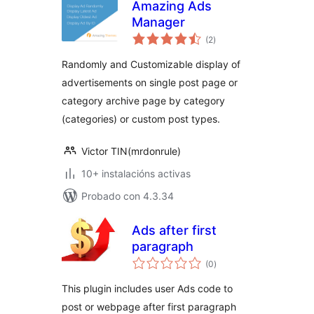
Amazing Ads
Manager
valoracións
(2
)
totais
Randomly and Customizable display of
advertisements on single post page or
category archive page by category
(categories) or custom post types.
Victor TIN(mrdonrule)
10+ instalacións activas
Probado con 4.3.34
Ads after first
paragraph
valoracións
(0
)
totais
This plugin includes user Ads code to
post or webpage after first paragraph