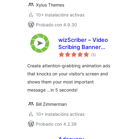
Xylus Themes
10+ instalacións activas
Probado con 4.9.30
wizScriber – Video
Scribing Banner
valoracións
Ads
(3
)
totais
Create attention-grabbing animation ads
that knocks on your visitor's screen and
shows them your most important
message …in 5 seconds!
Bill Zimmerman
10+ instalacións activas
Probado con 4.2.39