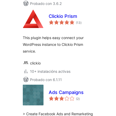
Probado con 3.6.2
Clickio Prism
valoracións
(13
)
totais
This plugin helps easy connect your
WordPress instance to Clickio Prism
service.
clickio
10+ instalacións activas
Probado con 6.1.11
Ads Campaigns
valoracións
(2
)
totais
> Create Facebook Ads and Remarketing