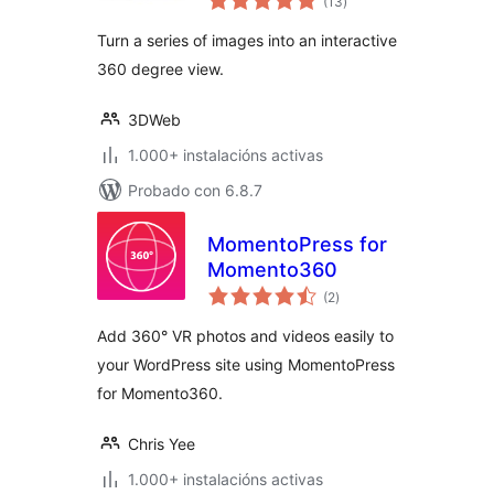
(13
)
totais
Turn a series of images into an interactive
360 degree view.
3DWeb
1.000+ instalacións activas
Probado con 6.8.7
MomentoPress for
Momento360
valoracións
(2
)
totais
Add 360° VR photos and videos easily to
your WordPress site using MomentoPress
for Momento360.
Chris Yee
1.000+ instalacións activas