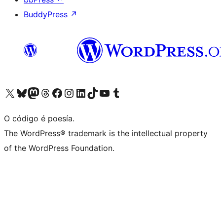
BuddyPress
↗
Visita la cuenta de X (anteriormente Twitter)
Visita a nosa conta de Bluesky
Visita a nosa conta de Mastodon
Visita a nosa conta de Threads
Visita a nosa páxina de Facebook
Visita a nosa conta de Instagram
Visita a nosa conta de LinkedIn
Visita a nosa conta de TikTok
Visita a nosa canle de YouTube
Visita a nosa conta de Tumblr
O código é poesía.
The WordPress® trademark is the intellectual property
of the WordPress Foundation.