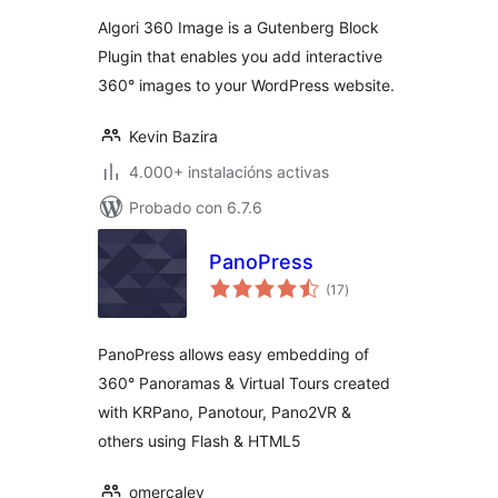
Algori 360 Image is a Gutenberg Block
Plugin that enables you add interactive
360° images to your WordPress website.
Kevin Bazira
4.000+ instalacións activas
Probado con 6.7.6
PanoPress
valoracións
(17
)
totais
PanoPress allows easy embedding of
360° Panoramas & Virtual Tours created
with KRPano, Panotour, Pano2VR &
others using Flash & HTML5
omercalev