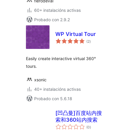
fierodeval
60+ instalacións activas
Probado con 2.9.2
WP Virtual Tour
valoracións
(2
)
totais
Easily create interactive virtual 360°
tours.
xsonic
40+ instalacións activas
Probado con 5.6.18
[凹凸曼]百度站内搜
索和360站内搜索
valoracións
(0
)
totais