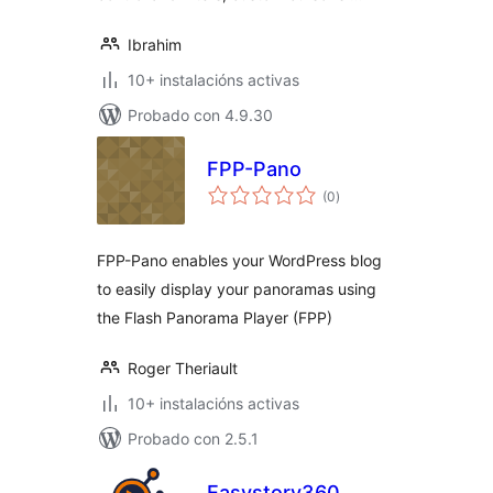
Ibrahim
10+ instalacións activas
Probado con 4.9.30
FPP-Pano
valoracións
(0
)
totais
FPP-Pano enables your WordPress blog
to easily display your panoramas using
the Flash Panorama Player (FPP)
Roger Theriault
10+ instalacións activas
Probado con 2.5.1
Easystory360