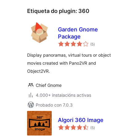
Etiqueta do plugin:
360
Garden Gnome
Package
valoracións
(5
)
totais
Display panoramas, virtual tours or object
movies created with Pano2VR and
Object2VR.
Chief Gnome
4.000+ instalacións activas
Probado con 7.0.3
Algori 360 Image
valoracións
(5
)
totais