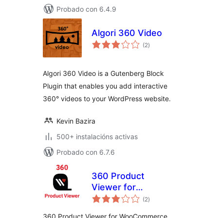
Probado con 6.4.9
Algori 360 Video
valoracións
(2
)
totais
Algori 360 Video is a Gutenberg Block
Plugin that enables you add interactive
360° videos to your WordPress website.
Kevin Bazira
500+ instalacións activas
Probado con 6.7.6
360 Product
Viewer for
valoracións
WooCommerce
(2
)
totais
360 Product Viewer for WooCommerce