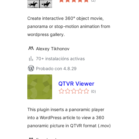
(2
)
totais
Create interactive 360° object movie,
panorama or stop-motion animation from
wordpress gallery.
Alexey Tikhonov
70+ instalacións activas
Probado con 4.8.29
QTVR Viewer
valoracións
(0
)
totais
This plugin inserts a panoramic player
into a WordPress article to view a 360
panoramic picture in QTVR format (.mov)