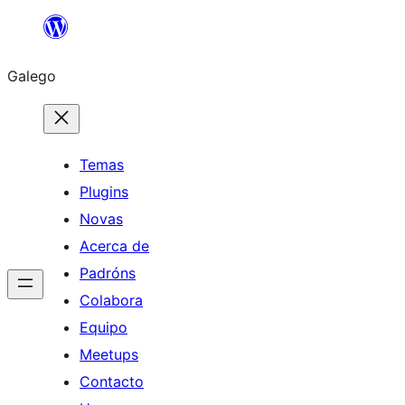
Saltar
ao
Galego
contido
Temas
Plugins
Novas
Acerca de
Padróns
Colabora
Equipo
Meetups
Contacto