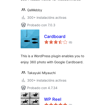
QeWebby
300+ instalacións activas
Probado con 7.0.3
Cardboard
valoracións
(6
)
totais
This is a WordPress plugin enables you to
enjoy 360 photo with Google Cardboard.
Takayuki Miyauchi
300+ instalacións activas
Probado con 4.7.34
WP Reel
valoracións