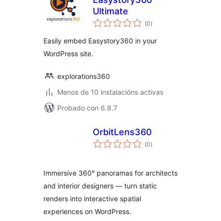
Ultimate
valoracións
(0
)
totais
Easily embed Easystory360 in your
WordPress site.
explorations360
Menos de 10 instalacións activas
Probado con 6.8.7
OrbitLens360
valoracións
(0
)
totais
Immersive 360° panoramas for architects
and interior designers — turn static
renders into interactive spatial
experiences on WordPress.