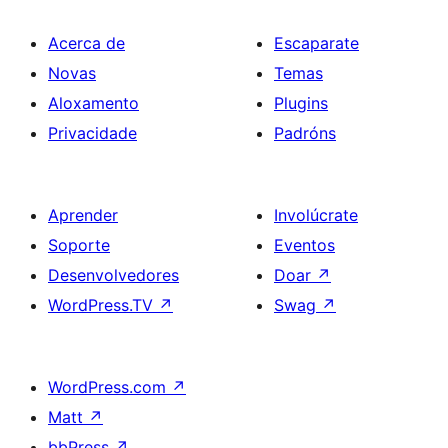
Acerca de
Escaparate
Novas
Temas
Aloxamento
Plugins
Privacidade
Padróns
Aprender
Involúcrate
Soporte
Eventos
Desenvolvedores
Doar
↗
WordPress.TV
↗
Swag
↗
WordPress.com
↗
Matt
↗
bbPress
↗