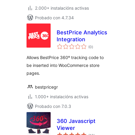
2.000+ instalacións activas
Probado con 4.7.34
BestPrice Analytics
Integration
valoracións
(0
)
totais
Allows BestPrice 360º tracking code to
be inserted into WooCommerce store
pages.
bestpricegr
1.000+ instalacións activas
Probado con 7.0.3
360 Javascript
Viewer
valoracións