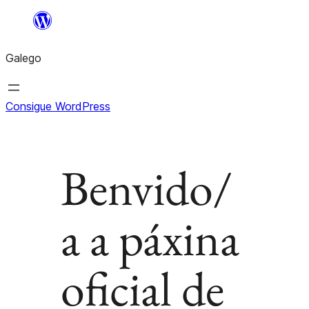
Saltar
ao
Galego
contido
Consigue WordPress
Benvido/
a a páxina
oficial de