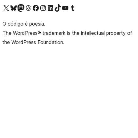
Visita la cuenta de X (anteriormente Twitter)
Visita a nosa conta de Bluesky
Visita a nosa conta de Mastodon
Visita a nosa conta de Threads
Visita a nosa páxina de Facebook
Visita a nosa conta de Instagram
Visita a nosa conta de LinkedIn
Visita a nosa conta de TikTok
Visita a nosa canle de YouTube
Visita a nosa conta de Tumblr
O código é poesía.
The WordPress® trademark is the intellectual property of
the WordPress Foundation.