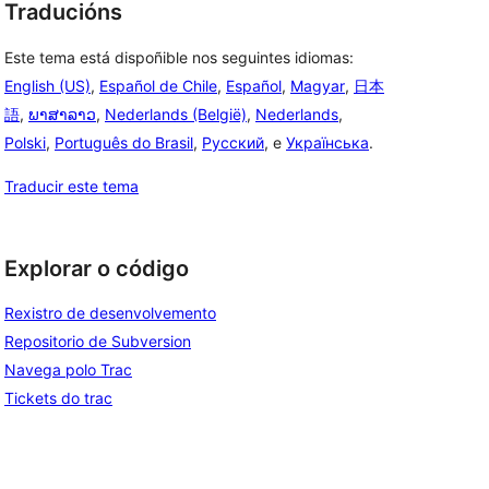
Traducións
Este tema está dispoñible nos seguintes idiomas:
English (US)
,
Español de Chile
,
Español
,
Magyar
,
日本
語
,
ພາສາລາວ
,
Nederlands (België)
,
Nederlands
,
Polski
,
Português do Brasil
,
Русский
, e
Українська
.
Traducir este tema
Explorar o código
Rexistro de desenvolvemento
Repositorio de Subversion
Navega polo Trac
Tickets do trac