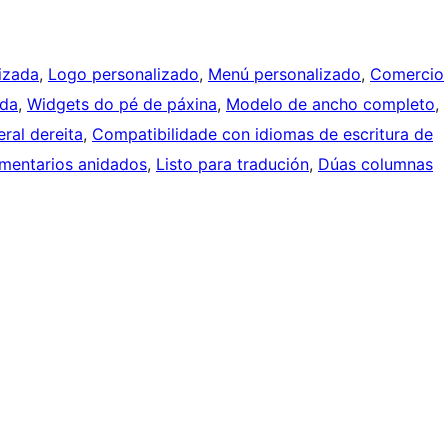
izada
, 
Logo personalizado
, 
Menú personalizado
, 
Comercio
ida
, 
Widgets do pé de páxina
, 
Modelo de ancho completo
, 
eral dereita
, 
Compatibilidade con idiomas de escritura de
mentarios anidados
, 
Listo para tradución
, 
Dúas columnas