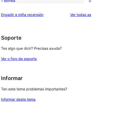
1 estrela
0
0
estrelas
de
valoracións
2
valoracións
Engadir a miña recensión
Ver todas as
de
estrelas
1
estrelas
Soporte
Tes algo que dicir? Precisas axuda?
Ver o foro de soporte
Informar
Ten este tema problemas importantes?
Informar deste tema