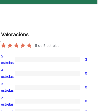
Valoracións
y
5
de 5 estrelas
5
a
3
3
estrelas
valoracións
4
0
de
0
estrelas
5
valoracións
3
0
estrelas
de
0
estrelas
4
valoracións
2
0
estrelas
de
0
estrelas
3
valoracións