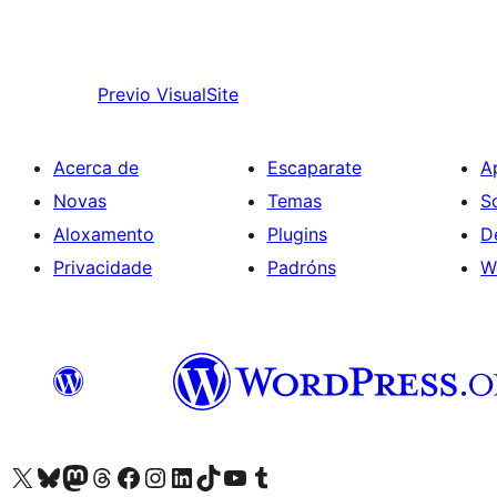
Previo
VisualSite
Acerca de
Escaparate
A
Novas
Temas
S
Aloxamento
Plugins
D
Privacidade
Padróns
W
Visita la cuenta de X (anteriormente Twitter)
Visita a nosa conta de Bluesky
Visita a nosa conta de Mastodon
Visita a nosa conta de Threads
Visita a nosa páxina de Facebook
Visita a nosa conta de Instagram
Visita a nosa conta de LinkedIn
Visita a nosa conta de TikTok
Visita a nosa canle de YouTube
Visita a nosa conta de Tumblr