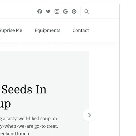
Tema comercial
Este tema é gratuíto mais ofrece actualizacións ou
soporte comercial de pago.
Ver soporte
Vista previa
Descarga
Versión
1.3.6
Última actualización
Maio 8, 2026
Instalacións activas
700+
Versión de WordPress
6.2
Versión de PHP
7.4
Páxina de inicio do tema