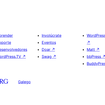
prender
Involúcrate
WordPres
oporte
Eventos
↗
esenvolvedores
Doar
↗
Matt
↗
ordPress.TV
↗
Swag
↗
bbPress
BuddyPre
Galego