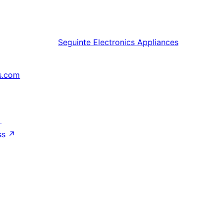
Seguinte
Electronics Appliances
s.com
↗
ss
↗