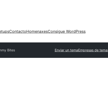
etups
Contacto
Homenaxes
Consigue WordPress
mmy Bites
Enviar un tema
Empresas de temas