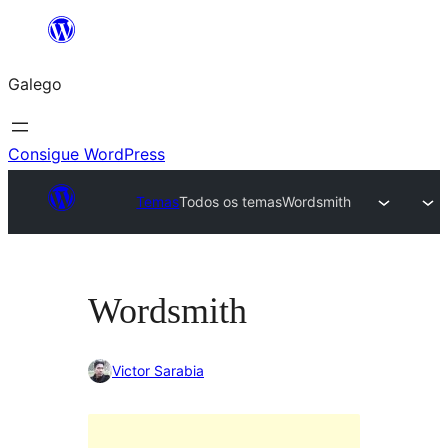
Saltar
ao
Galego
contido
Consigue WordPress
Temas
Todos os temas
Wordsmith
Wordsmith
Victor Sarabia