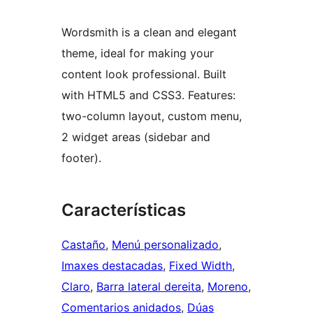
Wordsmith is a clean and elegant
theme, ideal for making your
content look professional. Built
with HTML5 and CSS3. Features:
two-column layout, custom menu,
2 widget areas (sidebar and
footer).
Características
Castaño
, 
Menú personalizado
, 
Imaxes destacadas
, 
Fixed Width
, 
Claro
, 
Barra lateral dereita
, 
Moreno
, 
Comentarios anidados
, 
Dúas