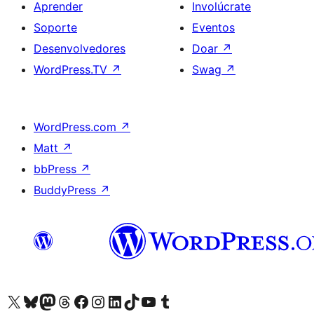
Aprender
Involúcrate
Soporte
Eventos
Desenvolvedores
Doar
↗
WordPress.TV
↗
Swag
↗
WordPress.com
↗
Matt
↗
bbPress
↗
BuddyPress
↗
Visita la cuenta de X (anteriormente Twitter)
Visita a nosa conta de Bluesky
Visita a nosa conta de Mastodon
Visita a nosa conta de Threads
Visita a nosa páxina de Facebook
Visita a nosa conta de Instagram
Visita a nosa conta de LinkedIn
Visita a nosa conta de TikTok
Visita a nosa canle de YouTube
Visita a nosa conta de Tumblr