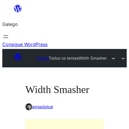
Saltar
ao
Galego
contido
Consigue WordPress
Temas
Todos os temas
Width Smasher
Width Smasher
amjadiqbal