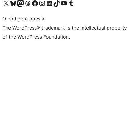
Visita la cuenta de X (anteriormente Twitter)
Visita a nosa conta de Bluesky
Visita a nosa conta de Mastodon
Visita a nosa conta de Threads
Visita a nosa páxina de Facebook
Visita a nosa conta de Instagram
Visita a nosa conta de LinkedIn
Visita a nosa conta de TikTok
Visita a nosa canle de YouTube
Visita a nosa conta de Tumblr
O código é poesía.
The WordPress® trademark is the intellectual property
of the WordPress Foundation.