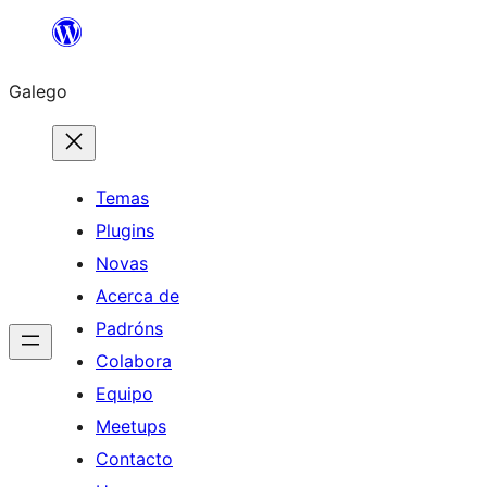
Saltar
ao
Galego
contido
Temas
Plugins
Novas
Acerca de
Padróns
Colabora
Equipo
Meetups
Contacto