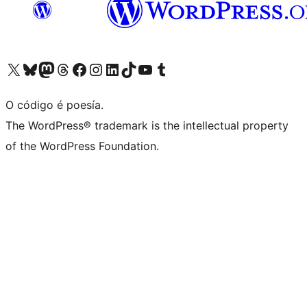
Visita la cuenta de X (anteriormente Twitter)
Visita a nosa conta de Bluesky
Visita a nosa conta de Mastodon
Visita a nosa conta de Threads
Visita a nosa páxina de Facebook
Visita a nosa conta de Instagram
Visita a nosa conta de LinkedIn
Visita a nosa conta de TikTok
Visita a nosa canle de YouTube
Visita a nosa conta de Tumblr
O código é poesía.
The WordPress® trademark is the intellectual property
of the WordPress Foundation.