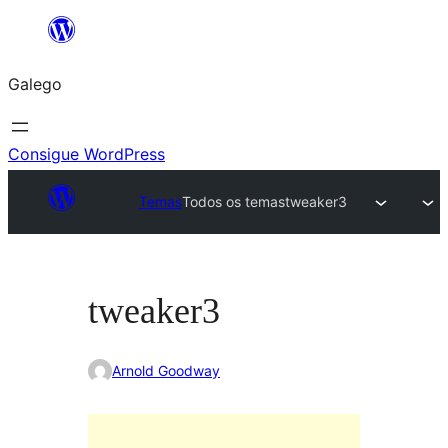
Saltar
ao
Galego
contido
Consigue WordPress
Temas
Todos os temas
tweaker3
tweaker3
Arnold Goodway