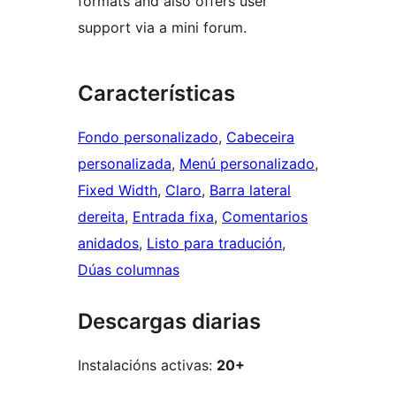
formats and also offers user
support via a mini forum.
Características
Fondo personalizado
, 
Cabeceira
personalizada
, 
Menú personalizado
, 
Fixed Width
, 
Claro
, 
Barra lateral
dereita
, 
Entrada fixa
, 
Comentarios
anidados
, 
Listo para tradución
, 
Dúas columnas
Descargas diarias
Instalacións activas:
20+