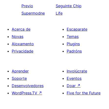
Previo
Seguinte
Chip
Supermodne
Life
Acerca de
Escaparate
Novas
Temas
Aloxamento
Plugins
Privacidade
Padróns
Aprender
Involúcrate
Soporte
Eventos
Desenvolvedores
Doar
↗
WordPress.TV
↗
Five for the Future