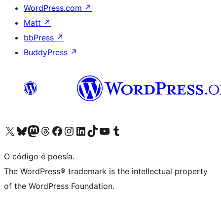
WordPress.com
↗
Matt
↗
bbPress
↗
BuddyPress
↗
Visita la cuenta de X (anteriormente Twitter)
Visita a nosa conta de Bluesky
Visita a nosa conta de Mastodon
Visita a nosa conta de Threads
Visita a nosa páxina de Facebook
Visita a nosa conta de Instagram
Visita a nosa conta de LinkedIn
Visita a nosa conta de TikTok
Visita a nosa canle de YouTube
Visita a nosa conta de Tumblr
O código é poesía.
The WordPress® trademark is the intellectual property
of the WordPress Foundation.