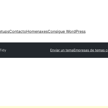
etups
Contacto
Homenaxes
Consigue WordPress
Tidy
Enviar un tema
Empresas de temas c