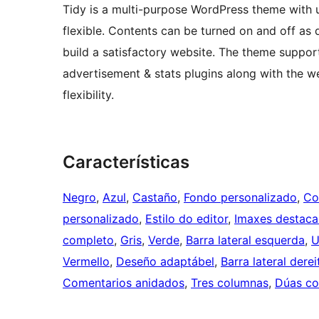
Tidy is a multi-purpose WordPress theme with ult
flexible. Contents can be turned on and off as 
build a satisfactory website. The theme supports
advertisement & stats plugins along with the w
flexibility.
Características
Negro
, 
Azul
, 
Castaño
, 
Fondo personalizado
, 
Co
personalizado
, 
Estilo do editor
, 
Imaxes destac
completo
, 
Gris
, 
Verde
, 
Barra lateral esquerda
, 
U
Vermello
, 
Deseño adaptábel
, 
Barra lateral derei
Comentarios anidados
, 
Tres columnas
, 
Dúas co