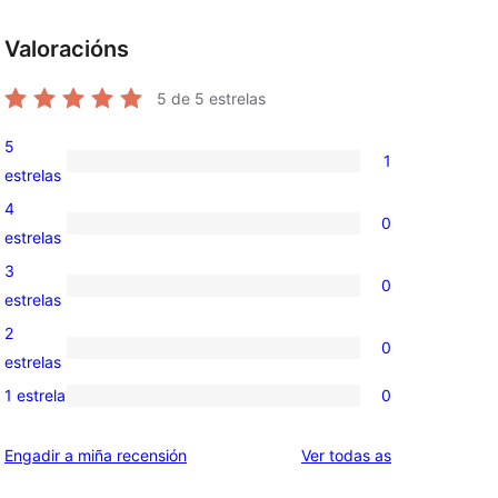
Valoracións
5
de 5 estrelas
5
1
1
estrelas
valoración
4
0
de
0
estrelas
5
valoracións
3
0
estrelas
de
0
estrelas
4
valoracións
2
0
estrelas
de
0
estrelas
3
valoracións
1 estrela
0
0
estrelas
de
valoracións
2
valoracións
Engadir a miña recensión
Ver todas as
de
estrelas
1