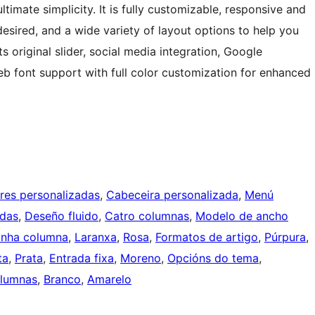
imate simplicity. It is fully customizable, responsive and
desired, and a wide variety of layout options to help you
 original slider, social media integration, Google
eb font support with full color customization for enhanced
res personalizadas
, 
Cabeceira personalizada
, 
Menú
adas
, 
Deseño fluido
, 
Catro columnas
, 
Modelo de ancho
nha columna
, 
Laranxa
, 
Rosa
, 
Formatos de artigo
, 
Púrpura
, 
ta
, 
Prata
, 
Entrada fixa
, 
Moreno
, 
Opcións do tema
, 
lumnas
, 
Branco
, 
Amarelo