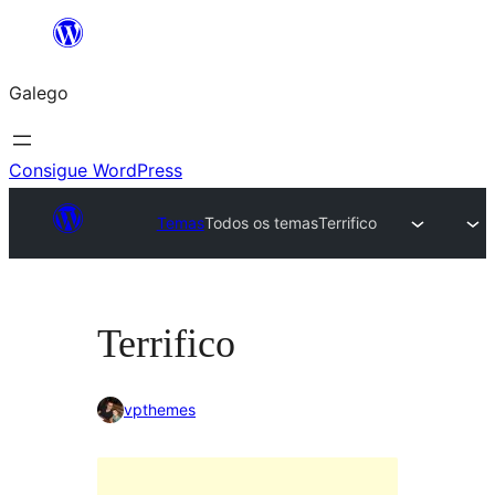
Saltar
ao
Galego
contido
Consigue WordPress
Temas
Todos os temas
Terrifico
Terrifico
vpthemes