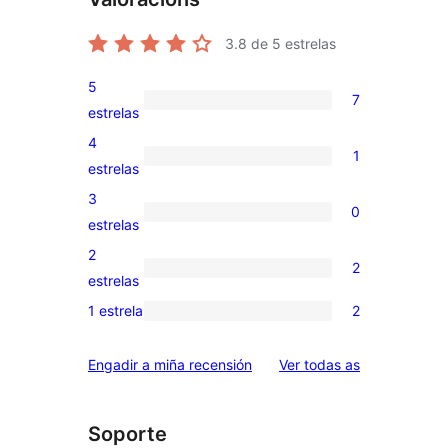
3.8
de 5 estrelas
5
7
7
estrelas
valoracións
4
1
de
1
estrelas
5
valoración
3
0
estrelas
de
0
estrelas
4
valoracións
2
2
estrelas
de
2
estrelas
3
valoracións
1 estrela
2
2
estrelas
de
valoracións
2
valoracións
Engadir a miña recensión
Ver todas as
de
estrelas
1
estrelas
Soporte