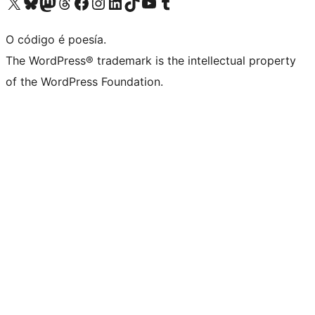
Visita la cuenta de X (anteriormente Twitter)
Visita a nosa conta de Bluesky
Visita a nosa conta de Mastodon
Visita a nosa conta de Threads
Visita a nosa páxina de Facebook
Visita a nosa conta de Instagram
Visita a nosa conta de LinkedIn
Visita a nosa conta de TikTok
Visita a nosa canle de YouTube
Visita a nosa conta de Tumblr
O código é poesía.
The WordPress® trademark is the intellectual property
of the WordPress Foundation.