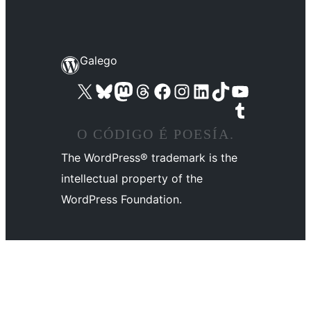
Galego
Visita la cuenta de X (anteriormente Twitter)
Visita a nosa conta de Bluesky
Visita a nosa conta de Mastodon
Visita a nosa conta de Threads
Visita a nosa páxina de Facebook
Visita a nosa conta de Instagram
Visita a nosa conta de LinkedIn
Visita a nosa conta de TikTok
Visita a nosa canle de YouTube
Visita a nosa conta de Tumblr
O CÓDIGO É POESÍA.
The WordPress® trademark is the
intellectual property of the
WordPress Foundation.