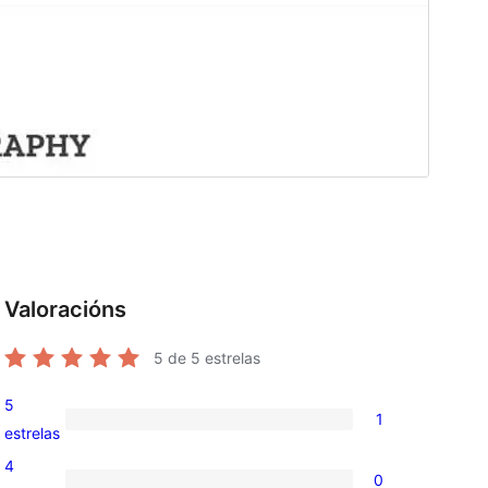
Valoracións
5
de 5 estrelas
5
1
1
estrelas
valoración
4
0
de