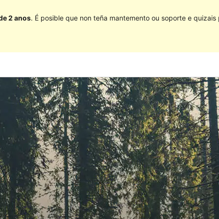
 de 2 anos
. É posible que non teña mantemento ou soporte e quizais