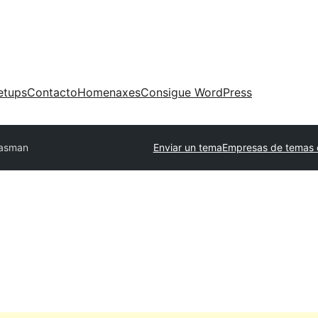
etups
Contacto
Homenaxes
Consigue WordPress
asman
Enviar un tema
Empresas de temas 