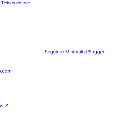
Tickets do trac
Seguinte
MinimalistBlogger
s.com
↗
ss
↗