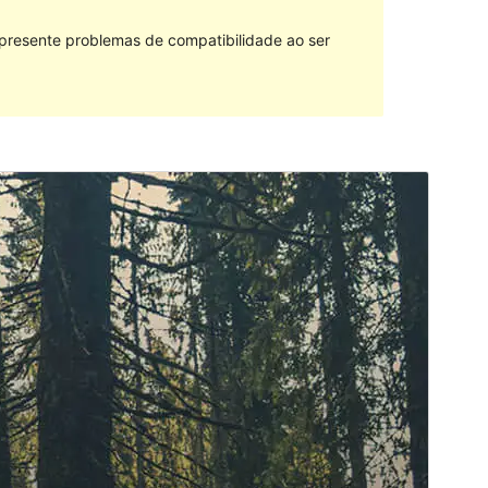
 presente problemas de compatibilidade ao ser
Vista previa
Descarga
Versión
2.0.1
Última actualización
Outubro 10, 2022
Instalacións activas
200+
Versión de PHP
7.0
Páxina de inicio do tema