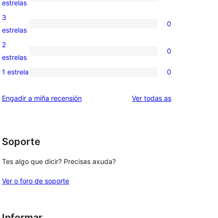
0
estrelas
5
valoracións
3
0
estrelas
de
0
estrelas
4
valoracións
2
0
estrelas
de
0
estrelas
3
valoracións
1 estrela
0
0
estrelas
de
valoracións
2
valoracións
Engadir a miña recensión
Ver todas as
de
estrelas
1
estrelas
Soporte
Tes algo que dicir? Precisas axuda?
Ver o foro de soporte
Informar