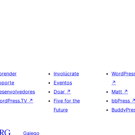
prender
Involúcrate
WordPres
oporte
Eventos
↗
esenvolvedores
Doar
↗
Matt
↗
ordPress.TV
↗
Five for the
bbPress
Future
BuddyPre
Galego