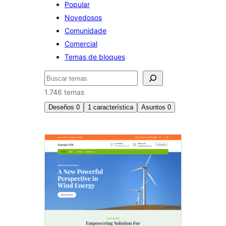
Popular
Novedosos
Comunidade
Comercial
Temas de bloques
Buscar
1.746 temas
Deseños
0
1
característica
Asuntos
0
Temas
de
bloques