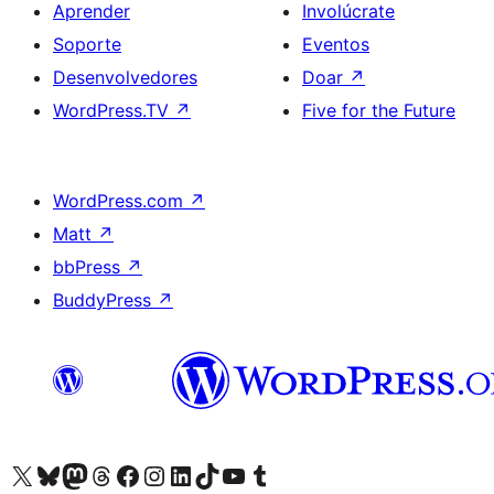
Aprender
Involúcrate
Soporte
Eventos
Desenvolvedores
Doar
↗
WordPress.TV
↗
Five for the Future
WordPress.com
↗
Matt
↗
bbPress
↗
BuddyPress
↗
Visita la cuenta de X (anteriormente Twitter)
Visita a nosa conta de Bluesky
Visita a nosa conta de Mastodon
Visita a nosa conta de Threads
Visita a nosa páxina de Facebook
Visita a nosa conta de Instagram
Visita a nosa conta de LinkedIn
Visita a nosa conta de TikTok
Visita a nosa canle de YouTube
Visita a nosa conta de Tumblr