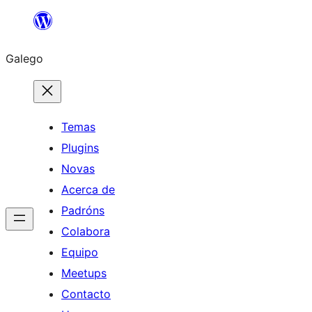
Saltar
ao
Galego
contido
Temas
Plugins
Novas
Acerca de
Padróns
Colabora
Equipo
Meetups
Contacto