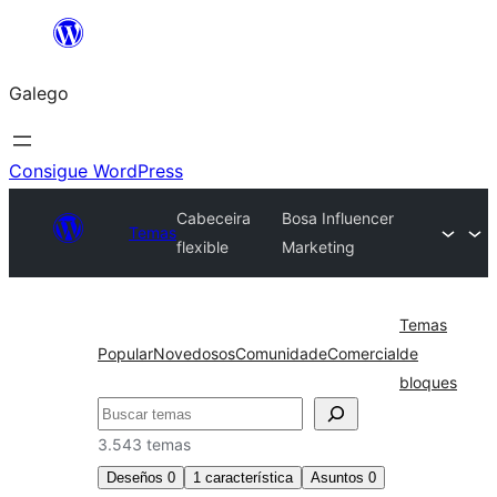
Saltar
ao
Galego
contido
Consigue WordPress
Cabeceira
Bosa Influencer
Temas
flexible
Marketing
Temas
Popular
Novedosos
Comunidade
Comercial
de
bloques
Buscar
3.543 temas
Deseños
0
1
característica
Asuntos
0