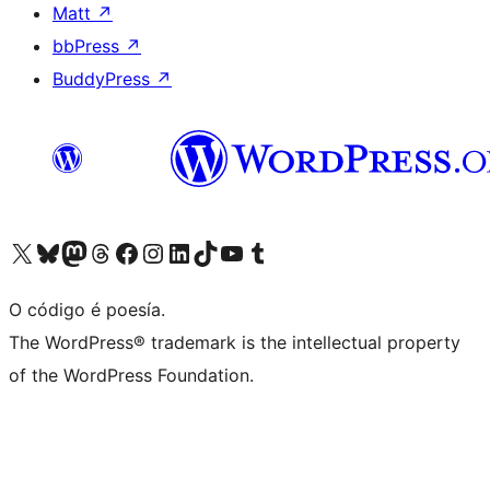
Matt
↗
bbPress
↗
BuddyPress
↗
Visita la cuenta de X (anteriormente Twitter)
Visita a nosa conta de Bluesky
Visita a nosa conta de Mastodon
Visita a nosa conta de Threads
Visita a nosa páxina de Facebook
Visita a nosa conta de Instagram
Visita a nosa conta de LinkedIn
Visita a nosa conta de TikTok
Visita a nosa canle de YouTube
Visita a nosa conta de Tumblr
O código é poesía.
The WordPress® trademark is the intellectual property
of the WordPress Foundation.