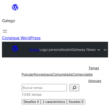
Saltar
ao
Galego
contido
Consigue WordPress
Temas
Logo personalizado
Gateway News
Temas
Popular
Novedosos
Comunidade
Comercial
de
bloques
Buscar
7.040 temas
Deseños
0
1
característica
Asuntos
0