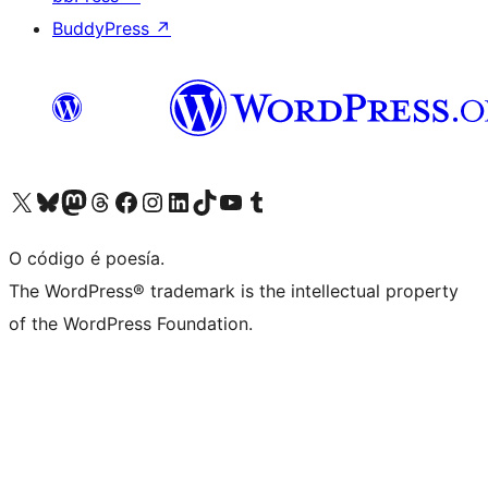
BuddyPress
↗
Visita la cuenta de X (anteriormente Twitter)
Visita a nosa conta de Bluesky
Visita a nosa conta de Mastodon
Visita a nosa conta de Threads
Visita a nosa páxina de Facebook
Visita a nosa conta de Instagram
Visita a nosa conta de LinkedIn
Visita a nosa conta de TikTok
Visita a nosa canle de YouTube
Visita a nosa conta de Tumblr
O código é poesía.
The WordPress® trademark is the intellectual property
of the WordPress Foundation.