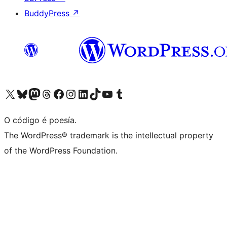
BuddyPress
↗
Visita la cuenta de X (anteriormente Twitter)
Visita a nosa conta de Bluesky
Visita a nosa conta de Mastodon
Visita a nosa conta de Threads
Visita a nosa páxina de Facebook
Visita a nosa conta de Instagram
Visita a nosa conta de LinkedIn
Visita a nosa conta de TikTok
Visita a nosa canle de YouTube
Visita a nosa conta de Tumblr
O código é poesía.
The WordPress® trademark is the intellectual property
of the WordPress Foundation.