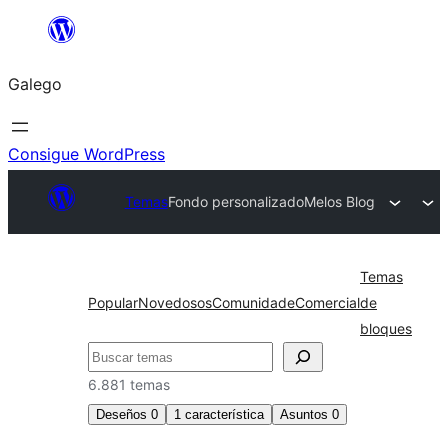
Saltar
ao
Galego
contido
Consigue WordPress
Temas
Fondo personalizado
Melos Blog
Temas
Popular
Novedosos
Comunidade
Comercial
de
bloques
Buscar
6.881 temas
Deseños
0
1
característica
Asuntos
0