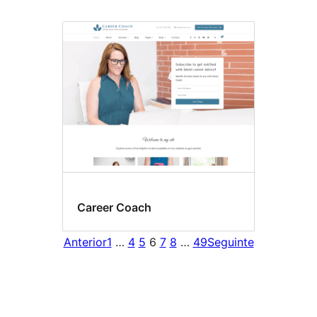
Career Coach
Anterior
1
…
4
5
6
7
8
…
49
Seguinte