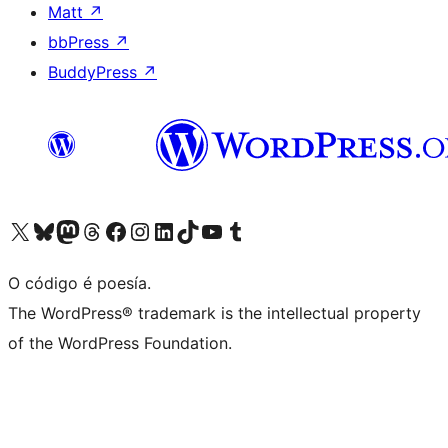
Matt
↗
bbPress
↗
BuddyPress
↗
Visita la cuenta de X (anteriormente Twitter)
Visita a nosa conta de Bluesky
Visita a nosa conta de Mastodon
Visita a nosa conta de Threads
Visita a nosa páxina de Facebook
Visita a nosa conta de Instagram
Visita a nosa conta de LinkedIn
Visita a nosa conta de TikTok
Visita a nosa canle de YouTube
Visita a nosa conta de Tumblr
O código é poesía.
The WordPress® trademark is the intellectual property
of the WordPress Foundation.