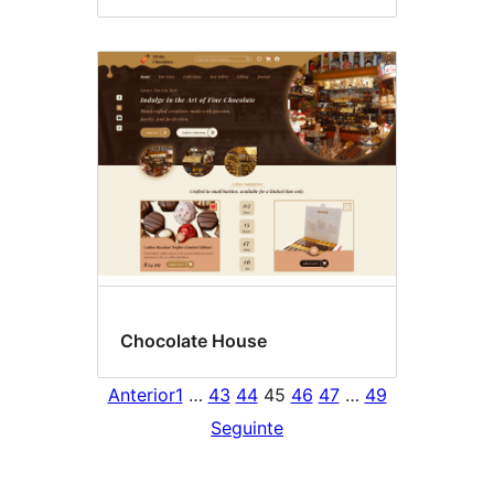
Chocolate House
Anterior
1
…
43
44
45
46
47
…
49
Seguinte