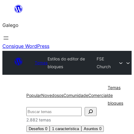
Saltar
ao
Galego
contido
Consigue WordPress
Estilos do editor de
FSE
Temas
bloques
Church
Temas
Popular
Novedosos
Comunidade
Comercial
de
bloques
Buscar
2.882 temas
Deseños
0
1
característica
Asuntos
0