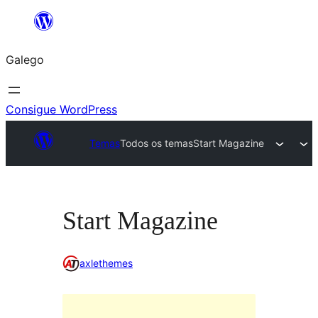
Saltar
ao
Galego
contido
Consigue WordPress
Temas
Todos os temas
Start Magazine
Start Magazine
axlethemes