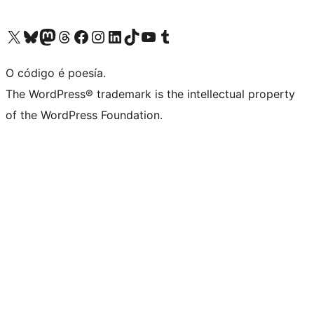
Visita la cuenta de X (anteriormente Twitter)
Visita a nosa conta de Bluesky
Visita a nosa conta de Mastodon
Visita a nosa conta de Threads
Visita a nosa páxina de Facebook
Visita a nosa conta de Instagram
Visita a nosa conta de LinkedIn
Visita a nosa conta de TikTok
Visita a nosa canle de YouTube
Visita a nosa conta de Tumblr
O código é poesía.
The WordPress® trademark is the intellectual property
of the WordPress Foundation.