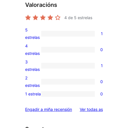
Valoracións
4
de 5 estrelas
5
1
1
estrelas
valoración
4
0
de
0
estrelas
5
valoracións
3
1
estrelas
de
1
estrelas
4
valoración
2
0
estrelas
de
0
estrelas
3
valoracións
1 estrela
0
0
estrelas
de
valoracións
2
valoracións
Engadir a miña recensión
Ver todas as
de
estrelas
1
estrelas