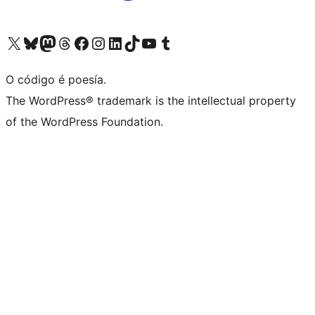
Visita la cuenta de X (anteriormente Twitter)
Visita a nosa conta de Bluesky
Visita a nosa conta de Mastodon
Visita a nosa conta de Threads
Visita a nosa páxina de Facebook
Visita a nosa conta de Instagram
Visita a nosa conta de LinkedIn
Visita a nosa conta de TikTok
Visita a nosa canle de YouTube
Visita a nosa conta de Tumblr
O código é poesía.
The WordPress® trademark is the intellectual property
of the WordPress Foundation.