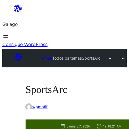
Saltar
ao
Galego
contido
Consigue WordPress
Temas
Todos os temas
SportsArc
SportsArc
wpmotif