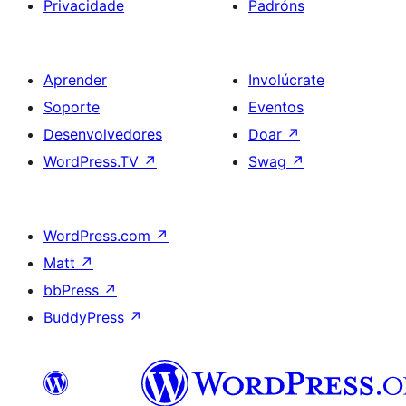
Privacidade
Padróns
Aprender
Involúcrate
Soporte
Eventos
Desenvolvedores
Doar
↗
WordPress.TV
↗
Swag
↗
WordPress.com
↗
Matt
↗
bbPress
↗
BuddyPress
↗