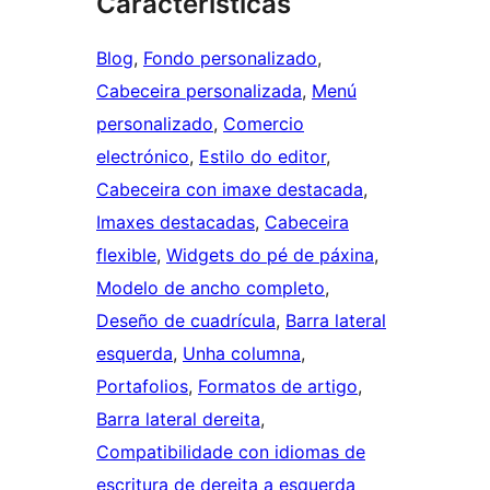
Características
Blog
, 
Fondo personalizado
, 
Cabeceira personalizada
, 
Menú
personalizado
, 
Comercio
electrónico
, 
Estilo do editor
, 
Cabeceira con imaxe destacada
, 
Imaxes destacadas
, 
Cabeceira
flexible
, 
Widgets do pé de páxina
, 
Modelo de ancho completo
, 
Deseño de cuadrícula
, 
Barra lateral
esquerda
, 
Unha columna
, 
Portafolios
, 
Formatos de artigo
, 
Barra lateral dereita
, 
Compatibilidade con idiomas de
escritura de dereita a esquerda