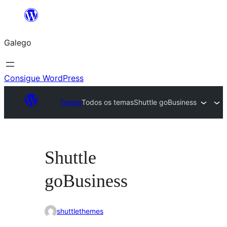
Saltar
ao
Galego
contido
Consigue WordPress
Temas
Todos os temas
Shuttle goBusiness
Shuttle
goBusiness
shuttlethemes