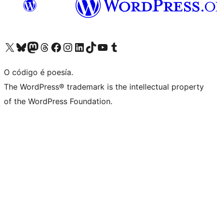
Visita la cuenta de X (anteriormente Twitter)
Visita a nosa conta de Bluesky
Visita a nosa conta de Mastodon
Visita a nosa conta de Threads
Visita a nosa páxina de Facebook
Visita a nosa conta de Instagram
Visita a nosa conta de LinkedIn
Visita a nosa conta de TikTok
Visita a nosa canle de YouTube
Visita a nosa conta de Tumblr
O código é poesía.
The WordPress® trademark is the intellectual property
of the WordPress Foundation.