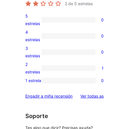
2
de 5 estrelas
5
0
0
estrelas
valoracións
4
0
de
0
estrelas
5
valoracións
3
0
estrelas
de
0
estrelas
4
valoracións
2
1
estrelas
de
1
estrelas
3
valoración
1 estrela
0
0
estrelas
de
valoracións
2
valoracións
Engadir a miña recensión
Ver todas as
de
estrelas
1
estrelas
Soporte
Tes algo que dicir? Precisas axuda?