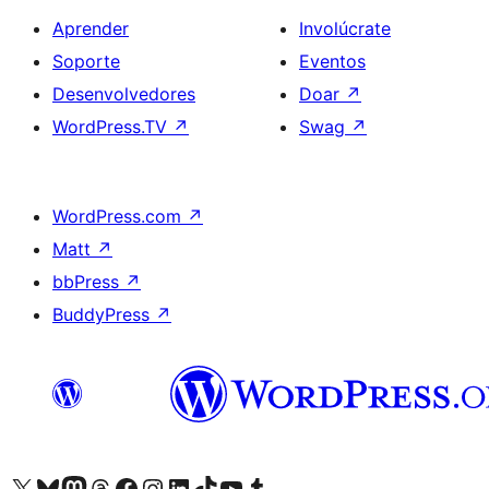
Aprender
Involúcrate
Soporte
Eventos
Desenvolvedores
Doar
↗
WordPress.TV
↗
Swag
↗
WordPress.com
↗
Matt
↗
bbPress
↗
BuddyPress
↗
Visita la cuenta de X (anteriormente Twitter)
Visita a nosa conta de Bluesky
Visita a nosa conta de Mastodon
Visita a nosa conta de Threads
Visita a nosa páxina de Facebook
Visita a nosa conta de Instagram
Visita a nosa conta de LinkedIn
Visita a nosa conta de TikTok
Visita a nosa canle de YouTube
Visita a nosa conta de Tumblr