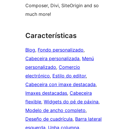
Composer, Divi, SiteOrigin and so
much more!
Características
Blog
, 
Fondo personalizado
, 
Cabeceira personalizada
, 
Menú
personalizado
, 
Comercio
electrónico
, 
Estilo do editor
, 
Cabeceira con imaxe destacada
, 
Imaxes destacadas
, 
Cabeceira
flexible
, 
Widgets do pé de páxina
, 
Modelo de ancho completo
, 
Deseño de cuadrícula
, 
Barra lateral
esquerda
, 
Unha columna
, 