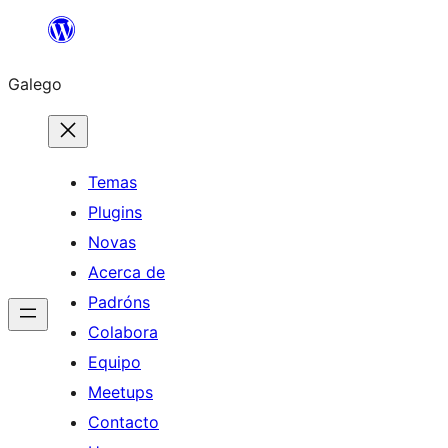
Saltar
ao
Galego
contido
Temas
Plugins
Novas
Acerca de
Padróns
Colabora
Equipo
Meetups
Contacto