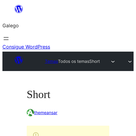
Saltar
ao
Galego
contido
Consigue WordPress
Temas
Todos os temas
Short
Short
themeansar