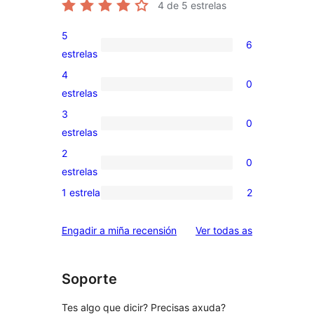
4
de 5 estrelas
5
6
6
estrelas
valoracións
4
0
de
0
estrelas
5
valoracións
3
0
estrelas
de
0
estrelas
4
valoracións
2
0
estrelas
de
0
estrelas
3
valoracións
1 estrela
2
2
estrelas
de
valoracións
2
valoracións
Engadir a miña recensión
Ver todas as
de
estrelas
1
estrelas
Soporte
Tes algo que dicir? Precisas axuda?