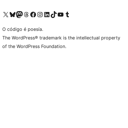
Visita la cuenta de X (anteriormente Twitter)
Visita a nosa conta de Bluesky
Visita a nosa conta de Mastodon
Visita a nosa conta de Threads
Visita a nosa páxina de Facebook
Visita a nosa conta de Instagram
Visita a nosa conta de LinkedIn
Visita a nosa conta de TikTok
Visita a nosa canle de YouTube
Visita a nosa conta de Tumblr
O código é poesía.
The WordPress® trademark is the intellectual property
of the WordPress Foundation.