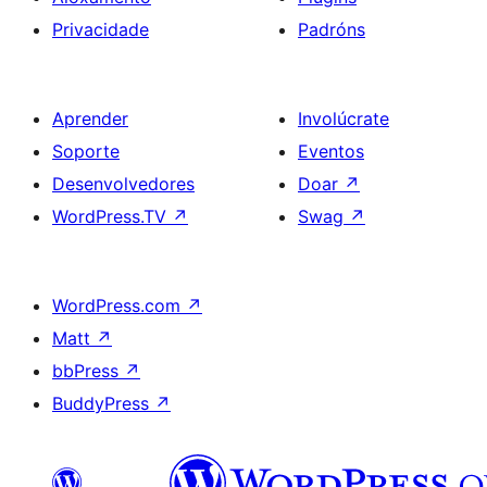
Privacidade
Padróns
Aprender
Involúcrate
Soporte
Eventos
Desenvolvedores
Doar
↗
WordPress.TV
↗
Swag
↗
WordPress.com
↗
Matt
↗
bbPress
↗
BuddyPress
↗