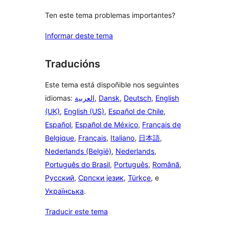
Ten este tema problemas importantes?
Informar deste tema
Traducións
Este tema está dispoñible nos seguintes
idiomas:
العربية
,
Dansk
,
Deutsch
,
English
(UK)
,
English (US)
,
Español de Chile
,
Español
,
Español de México
,
Français de
Belgique
,
Français
,
Italiano
,
日本語
,
Nederlands (België)
,
Nederlands
,
Português do Brasil
,
Português
,
Română
,
Русский
,
Српски језик
,
Türkçe
, e
Українська
.
Traducir este tema