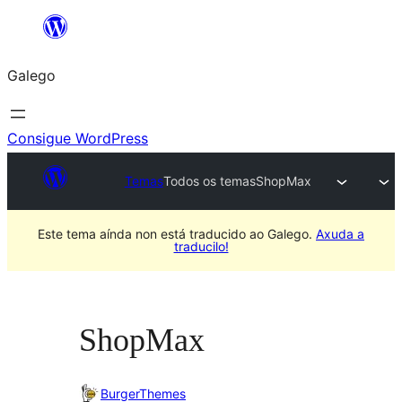
Saltar
ao
Galego
contido
Consigue WordPress
Temas
Todos os temas
ShopMax
Este tema aínda non está traducido ao Galego.
Axuda a
traducilo!
ShopMax
BurgerThemes