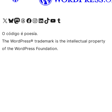
Visita la cuenta de X (anteriormente Twitter)
Visita a nosa conta de Bluesky
Visita a nosa conta de Mastodon
Visita a nosa conta de Threads
Visita a nosa páxina de Facebook
Visita a nosa conta de Instagram
Visita a nosa conta de LinkedIn
Visita a nosa conta de TikTok
Visita a nosa canle de YouTube
Visita a nosa conta de Tumblr
O código é poesía.
The WordPress® trademark is the intellectual property
of the WordPress Foundation.