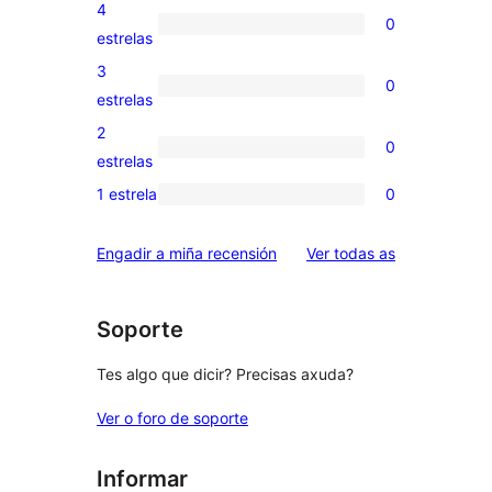
valoración
4
0
de
0
estrelas
5
valoracións
3
0
estrelas
de
0
estrelas
4
valoracións
2
0
estrelas
de
0
estrelas
3
valoracións
1 estrela
0
0
estrelas
de
valoracións
2
valoracións
Engadir a miña recensión
Ver todas as
de
estrelas
1
estrelas
Soporte
Tes algo que dicir? Precisas axuda?
Ver o foro de soporte
Informar