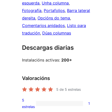
esquerda
, 
Unha columna
, 
Fotografía
, 
Portafolios
, 
Barra lateral
dereita
, 
Opcións do tema
, 
Comentarios anidados
, 
Listo para
tradución
, 
Dúas columnas
Descargas diarias
Instalacións activas:
200+
Valoracións
5
de 5 estrelas
5
1
1
estrelas