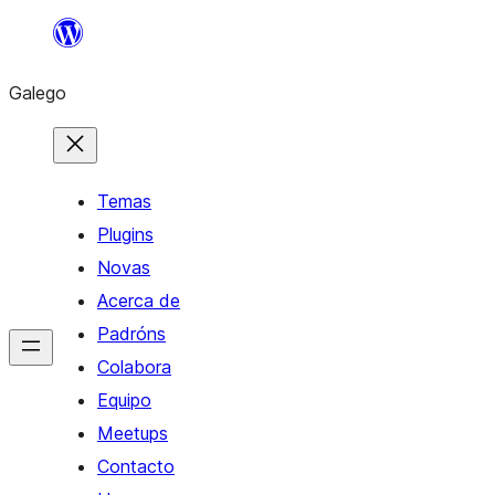
Saltar
ao
Galego
contido
Temas
Plugins
Novas
Acerca de
Padróns
Colabora
Equipo
Meetups
Contacto