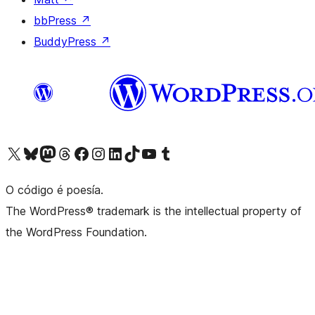
bbPress
↗
BuddyPress
↗
Visita la cuenta de X (anteriormente Twitter)
Visita a nosa conta de Bluesky
Visita a nosa conta de Mastodon
Visita a nosa conta de Threads
Visita a nosa páxina de Facebook
Visita a nosa conta de Instagram
Visita a nosa conta de LinkedIn
Visita a nosa conta de TikTok
Visita a nosa canle de YouTube
Visita a nosa conta de Tumblr
O código é poesía.
The WordPress® trademark is the intellectual property of
the WordPress Foundation.