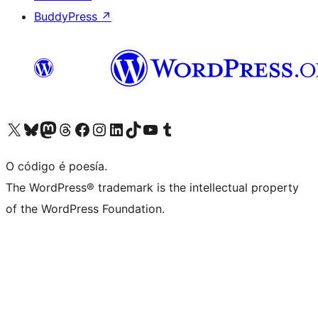
BuddyPress
↗
Visita la cuenta de X (anteriormente Twitter)
Visita a nosa conta de Bluesky
Visita a nosa conta de Mastodon
Visita a nosa conta de Threads
Visita a nosa páxina de Facebook
Visita a nosa conta de Instagram
Visita a nosa conta de LinkedIn
Visita a nosa conta de TikTok
Visita a nosa canle de YouTube
Visita a nosa conta de Tumblr
O código é poesía.
The WordPress® trademark is the intellectual property
of the WordPress Foundation.