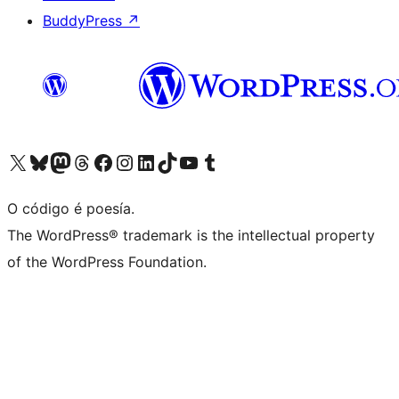
BuddyPress
↗
Visita la cuenta de X (anteriormente Twitter)
Visita a nosa conta de Bluesky
Visita a nosa conta de Mastodon
Visita a nosa conta de Threads
Visita a nosa páxina de Facebook
Visita a nosa conta de Instagram
Visita a nosa conta de LinkedIn
Visita a nosa conta de TikTok
Visita a nosa canle de YouTube
Visita a nosa conta de Tumblr
O código é poesía.
The WordPress® trademark is the intellectual property
of the WordPress Foundation.