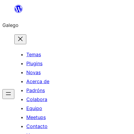
Saltar
ao
Galego
contido
Temas
Plugins
Novas
Acerca de
Padróns
Colabora
Equipo
Meetups
Contacto