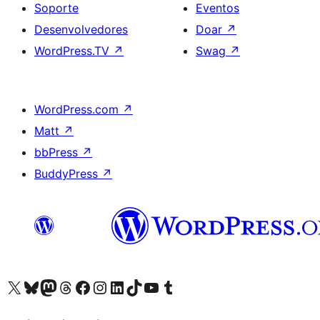
Soporte
Eventos
Desenvolvedores
Doar
↗
WordPress.TV
↗
Swag
↗
WordPress.com
↗
Matt
↗
bbPress
↗
BuddyPress
↗
Visita la cuenta de X (anteriormente Twitter)
Visita a nosa conta de Bluesky
Visita a nosa conta de Mastodon
Visita a nosa conta de Threads
Visita a nosa páxina de Facebook
Visita a nosa conta de Instagram
Visita a nosa conta de LinkedIn
Visita a nosa conta de TikTok
Visita a nosa canle de YouTube
Visita a nosa conta de Tumblr