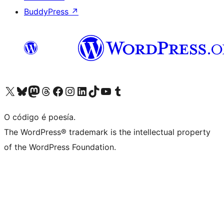
BuddyPress
↗
Visita la cuenta de X (anteriormente Twitter)
Visita a nosa conta de Bluesky
Visita a nosa conta de Mastodon
Visita a nosa conta de Threads
Visita a nosa páxina de Facebook
Visita a nosa conta de Instagram
Visita a nosa conta de LinkedIn
Visita a nosa conta de TikTok
Visita a nosa canle de YouTube
Visita a nosa conta de Tumblr
O código é poesía.
The WordPress® trademark is the intellectual property
of the WordPress Foundation.