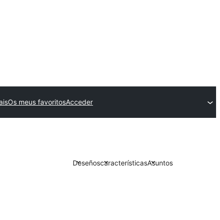
ais
Os meus favoritos
Acceder
Deseños
características
Asuntos