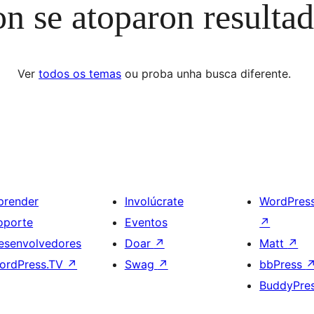
n se atoparon resulta
Ver
todos os temas
ou proba unha busca diferente.
prender
Involúcrate
WordPres
oporte
Eventos
↗
esenvolvedores
Doar
↗
Matt
↗
ordPress.TV
↗
Swag
↗
bbPress
BuddyPre