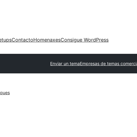
etups
Contacto
Homenaxes
Consigue WordPress
Enviar un tema
Empresas de temas comerci
oques