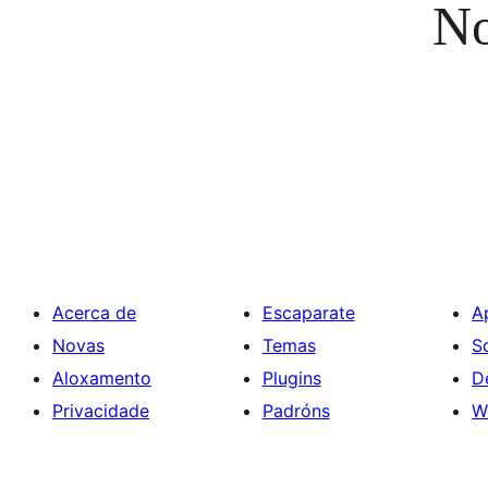
No
Acerca de
Escaparate
A
Novas
Temas
S
Aloxamento
Plugins
D
Privacidade
Padróns
W