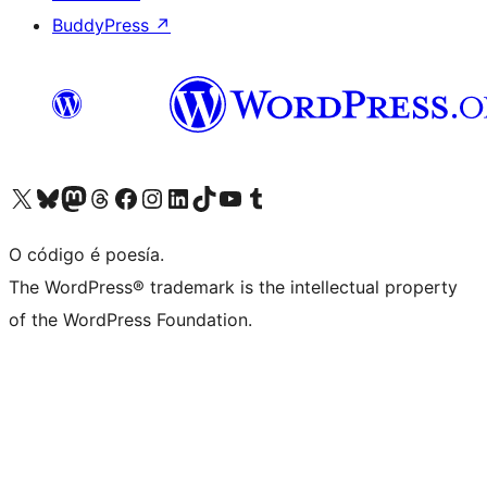
BuddyPress
↗
Visita la cuenta de X (anteriormente Twitter)
Visita a nosa conta de Bluesky
Visita a nosa conta de Mastodon
Visita a nosa conta de Threads
Visita a nosa páxina de Facebook
Visita a nosa conta de Instagram
Visita a nosa conta de LinkedIn
Visita a nosa conta de TikTok
Visita a nosa canle de YouTube
Visita a nosa conta de Tumblr
O código é poesía.
The WordPress® trademark is the intellectual property
of the WordPress Foundation.