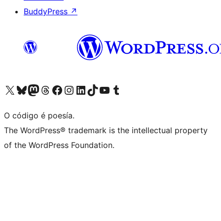
BuddyPress
↗
Visita la cuenta de X (anteriormente Twitter)
Visita a nosa conta de Bluesky
Visita a nosa conta de Mastodon
Visita a nosa conta de Threads
Visita a nosa páxina de Facebook
Visita a nosa conta de Instagram
Visita a nosa conta de LinkedIn
Visita a nosa conta de TikTok
Visita a nosa canle de YouTube
Visita a nosa conta de Tumblr
O código é poesía.
The WordPress® trademark is the intellectual property
of the WordPress Foundation.