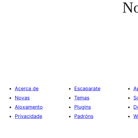
No
Acerca de
Escaparate
A
Novas
Temas
S
Aloxamento
Plugins
D
Privacidade
Padróns
W