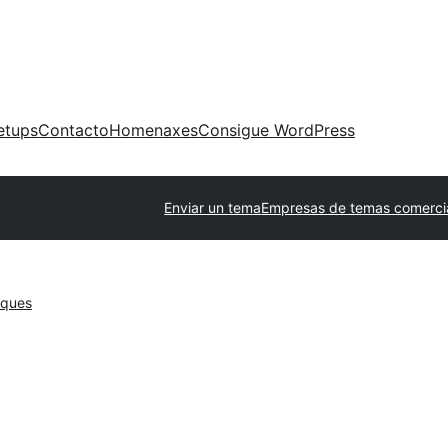
etups
Contacto
Homenaxes
Consigue WordPress
Enviar un tema
Empresas de temas comerci
oques