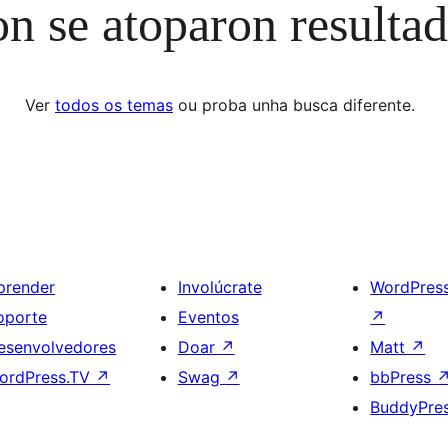
n se atoparon resulta
Ver
todos os temas
ou proba unha busca diferente.
prender
Involúcrate
WordPres
oporte
Eventos
↗
esenvolvedores
Doar
↗
Matt
↗
ordPress.TV
↗
Swag
↗
bbPress
BuddyPre