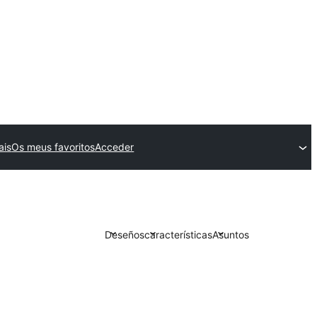
ais
Os meus favoritos
Acceder
Deseños
características
Asuntos