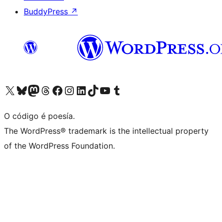
BuddyPress
↗
Visita la cuenta de X (anteriormente Twitter)
Visita a nosa conta de Bluesky
Visita a nosa conta de Mastodon
Visita a nosa conta de Threads
Visita a nosa páxina de Facebook
Visita a nosa conta de Instagram
Visita a nosa conta de LinkedIn
Visita a nosa conta de TikTok
Visita a nosa canle de YouTube
Visita a nosa conta de Tumblr
O código é poesía.
The WordPress® trademark is the intellectual property
of the WordPress Foundation.