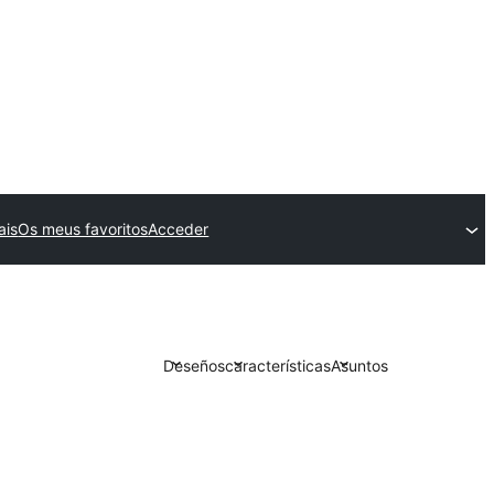
ais
Os meus favoritos
Acceder
Deseños
características
Asuntos