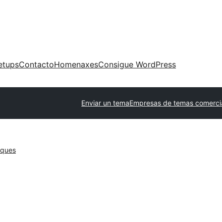
etups
Contacto
Homenaxes
Consigue WordPress
Enviar un tema
Empresas de temas comerci
oques