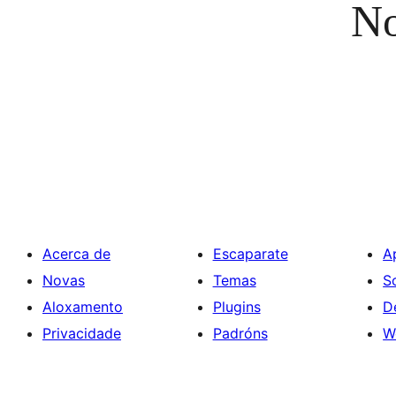
No
Acerca de
Escaparate
A
Novas
Temas
S
Aloxamento
Plugins
D
Privacidade
Padróns
W