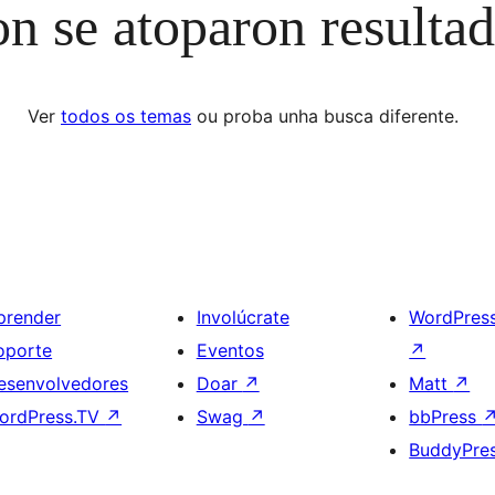
n se atoparon resulta
Ver
todos os temas
ou proba unha busca diferente.
prender
Involúcrate
WordPres
oporte
Eventos
↗
esenvolvedores
Doar
↗
Matt
↗
ordPress.TV
↗
Swag
↗
bbPress
BuddyPre