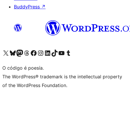
BuddyPress
↗
Visita la cuenta de X (anteriormente Twitter)
Visita a nosa conta de Bluesky
Visita a nosa conta de Mastodon
Visita a nosa conta de Threads
Visita a nosa páxina de Facebook
Visita a nosa conta de Instagram
Visita a nosa conta de LinkedIn
Visita a nosa conta de TikTok
Visita a nosa canle de YouTube
Visita a nosa conta de Tumblr
O código é poesía.
The WordPress® trademark is the intellectual property
of the WordPress Foundation.