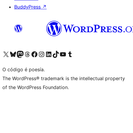
BuddyPress
↗
Visita la cuenta de X (anteriormente Twitter)
Visita a nosa conta de Bluesky
Visita a nosa conta de Mastodon
Visita a nosa conta de Threads
Visita a nosa páxina de Facebook
Visita a nosa conta de Instagram
Visita a nosa conta de LinkedIn
Visita a nosa conta de TikTok
Visita a nosa canle de YouTube
Visita a nosa conta de Tumblr
O código é poesía.
The WordPress® trademark is the intellectual property
of the WordPress Foundation.