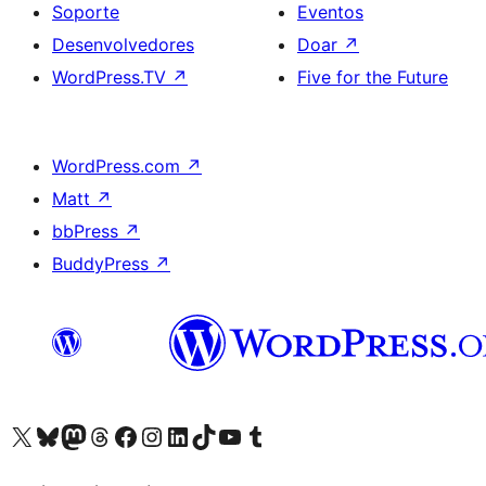
Soporte
Eventos
Desenvolvedores
Doar
↗
WordPress.TV
↗
Five for the Future
WordPress.com
↗
Matt
↗
bbPress
↗
BuddyPress
↗
Visita la cuenta de X (anteriormente Twitter)
Visita a nosa conta de Bluesky
Visita a nosa conta de Mastodon
Visita a nosa conta de Threads
Visita a nosa páxina de Facebook
Visita a nosa conta de Instagram
Visita a nosa conta de LinkedIn
Visita a nosa conta de TikTok
Visita a nosa canle de YouTube
Visita a nosa conta de Tumblr