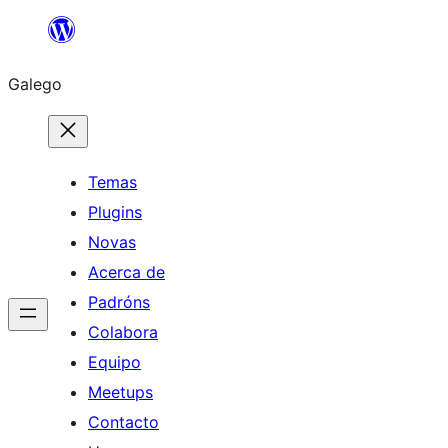
Saltar
ao
Galego
contido
Temas
Plugins
Novas
Acerca de
Padróns
Colabora
Equipo
Meetups
Contacto