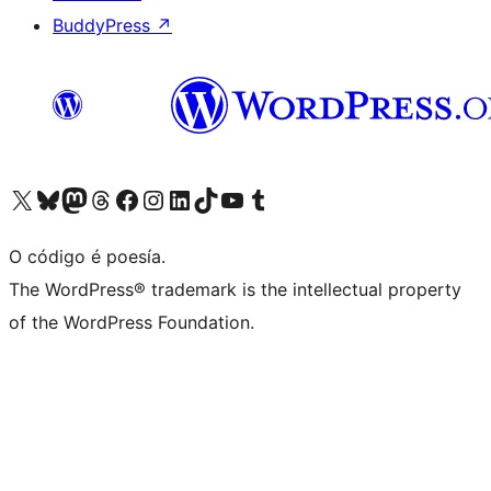
BuddyPress
↗
Visita la cuenta de X (anteriormente Twitter)
Visita a nosa conta de Bluesky
Visita a nosa conta de Mastodon
Visita a nosa conta de Threads
Visita a nosa páxina de Facebook
Visita a nosa conta de Instagram
Visita a nosa conta de LinkedIn
Visita a nosa conta de TikTok
Visita a nosa canle de YouTube
Visita a nosa conta de Tumblr
O código é poesía.
The WordPress® trademark is the intellectual property
of the WordPress Foundation.