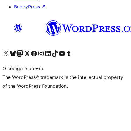
BuddyPress
↗
Visita la cuenta de X (anteriormente Twitter)
Visita a nosa conta de Bluesky
Visita a nosa conta de Mastodon
Visita a nosa conta de Threads
Visita a nosa páxina de Facebook
Visita a nosa conta de Instagram
Visita a nosa conta de LinkedIn
Visita a nosa conta de TikTok
Visita a nosa canle de YouTube
Visita a nosa conta de Tumblr
O código é poesía.
The WordPress® trademark is the intellectual property
of the WordPress Foundation.