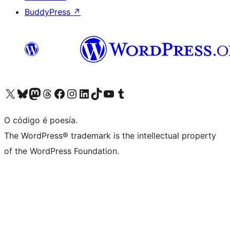
BuddyPress
↗
Visita la cuenta de X (anteriormente Twitter)
Visita a nosa conta de Bluesky
Visita a nosa conta de Mastodon
Visita a nosa conta de Threads
Visita a nosa páxina de Facebook
Visita a nosa conta de Instagram
Visita a nosa conta de LinkedIn
Visita a nosa conta de TikTok
Visita a nosa canle de YouTube
Visita a nosa conta de Tumblr
O código é poesía.
The WordPress® trademark is the intellectual property
of the WordPress Foundation.