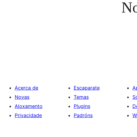
No
Acerca de
Escaparate
A
Novas
Temas
S
Aloxamento
Plugins
D
Privacidade
Padróns
W