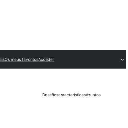
ais
Os meus favoritos
Acceder
Deseños
características
Asuntos