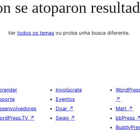
n se atoparon resulta
Ver
todos os temas
ou proba unha busca diferente.
prender
Involúcrate
WordPres
oporte
Eventos
↗
esenvolvedores
Doar
↗
Matt
↗
ordPress.TV
↗
Swag
↗
bbPress
BuddyPre