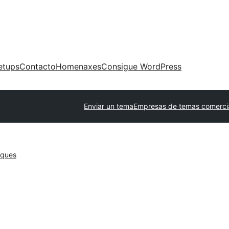
etups
Contacto
Homenaxes
Consigue WordPress
Enviar un tema
Empresas de temas comerci
oques