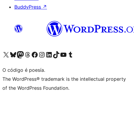
BuddyPress
↗
Visita la cuenta de X (anteriormente Twitter)
Visita a nosa conta de Bluesky
Visita a nosa conta de Mastodon
Visita a nosa conta de Threads
Visita a nosa páxina de Facebook
Visita a nosa conta de Instagram
Visita a nosa conta de LinkedIn
Visita a nosa conta de TikTok
Visita a nosa canle de YouTube
Visita a nosa conta de Tumblr
O código é poesía.
The WordPress® trademark is the intellectual property
of the WordPress Foundation.