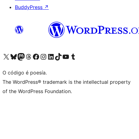
BuddyPress
↗
Visita la cuenta de X (anteriormente Twitter)
Visita a nosa conta de Bluesky
Visita a nosa conta de Mastodon
Visita a nosa conta de Threads
Visita a nosa páxina de Facebook
Visita a nosa conta de Instagram
Visita a nosa conta de LinkedIn
Visita a nosa conta de TikTok
Visita a nosa canle de YouTube
Visita a nosa conta de Tumblr
O código é poesía.
The WordPress® trademark is the intellectual property
of the WordPress Foundation.