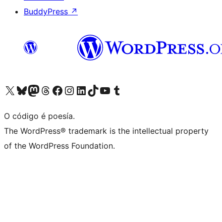
BuddyPress
↗
Visita la cuenta de X (anteriormente Twitter)
Visita a nosa conta de Bluesky
Visita a nosa conta de Mastodon
Visita a nosa conta de Threads
Visita a nosa páxina de Facebook
Visita a nosa conta de Instagram
Visita a nosa conta de LinkedIn
Visita a nosa conta de TikTok
Visita a nosa canle de YouTube
Visita a nosa conta de Tumblr
O código é poesía.
The WordPress® trademark is the intellectual property
of the WordPress Foundation.