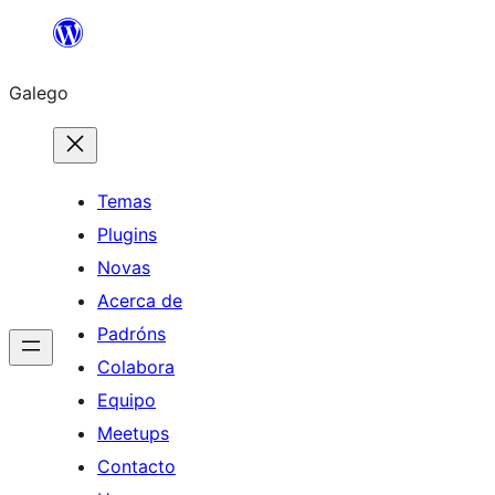
Saltar
ao
Galego
contido
Temas
Plugins
Novas
Acerca de
Padróns
Colabora
Equipo
Meetups
Contacto