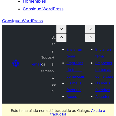
Homenaxes
Consigue WordPress
Consigue WordPress
Sc
ar
Enviar un
Enviar un
y
tema
tema
Todos
H
Empresas
Empresas
Temas
os
all
de temas
de temas
temas
o
comerciais
comerciais
w
Os meus
Os meus
ee
favoritos
favoritos
n
Acceder
Acceder
Este tema aínda non está traducido ao Galego.
Axuda a
traducilo!