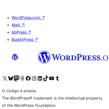
WordPress.com
↗
Matt
↗
bbPress
↗
BuddyPress
↗
Visita la cuenta de X (anteriormente Twitter)
Visita a nosa conta de Bluesky
Visita a nosa conta de Mastodon
Visita a nosa conta de Threads
Visita a nosa páxina de Facebook
Visita a nosa conta de Instagram
Visita a nosa conta de LinkedIn
Visita a nosa conta de TikTok
Visita a nosa canle de YouTube
Visita a nosa conta de Tumblr
O código é poesía.
The WordPress® trademark is the intellectual property
of the WordPress Foundation.