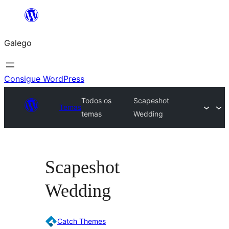
Saltar
ao
Galego
contido
Consigue WordPress
Todos os
Scapeshot
Temas
temas
Wedding
Scapeshot
Wedding
Catch Themes