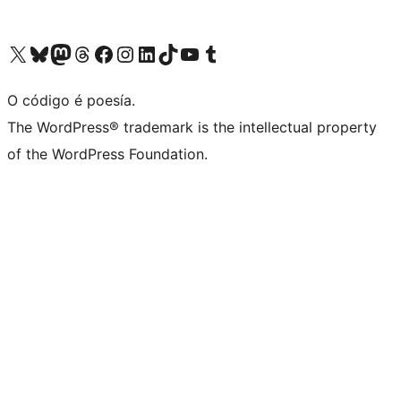
Visita la cuenta de X (anteriormente Twitter)
Visita a nosa conta de Bluesky
Visita a nosa conta de Mastodon
Visita a nosa conta de Threads
Visita a nosa páxina de Facebook
Visita a nosa conta de Instagram
Visita a nosa conta de LinkedIn
Visita a nosa conta de TikTok
Visita a nosa canle de YouTube
Visita a nosa conta de Tumblr
O código é poesía.
The WordPress® trademark is the intellectual property
of the WordPress Foundation.