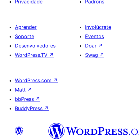
Privacidade
Padróns
Aprender
Involúcrate
Soporte
Eventos
Desenvolvedores
Doar
↗
WordPress.TV
↗
Swag
↗
WordPress.com
↗
Matt
↗
bbPress
↗
BuddyPress
↗