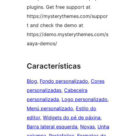
plugins. Get free support at
https://mysterythemes.com/suppor
t and check the demo at
https://demo.mysterythemes.com/s
aaya-demos/
Características
Blog
, 
Fondo personalizado
, 
Cores
personalizadas
, 
Cabeceira
personalizada
, 
Logo personalizado
, 
Menú personalizado
, 
Estilo do
editor
, 
Widgets do pé de páxina
, 
Barra lateral esquerda
, 
Novas
, 
Unha
columna
, 
Portafolios
, 
Formatos de