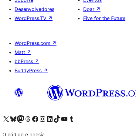
Soporte
Eventos
Desenvolvedores
Doar
↗
WordPress.TV
↗
Five for the Future
WordPress.com
↗
Matt
↗
bbPress
↗
BuddyPress
↗
Visita la cuenta de X (anteriormente Twitter)
Visita a nosa conta de Bluesky
Visita a nosa conta de Mastodon
Visita a nosa conta de Threads
Visita a nosa páxina de Facebook
Visita a nosa conta de Instagram
Visita a nosa conta de LinkedIn
Visita a nosa conta de TikTok
Visita a nosa canle de YouTube
Visita a nosa conta de Tumblr
O código é poesía.