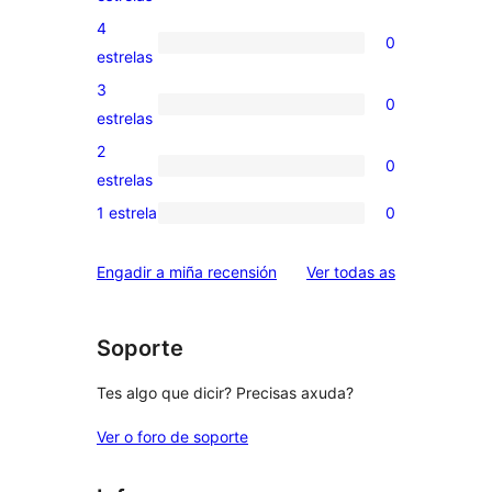
valoracións
4
0
de
0
estrelas
5
valoracións
3
0
estrelas
de
0
estrelas
4
valoracións
2
0
estrelas
de
0
estrelas
3
valoracións
1 estrela
0
0
estrelas
de
valoracións
2
valoracións
Engadir a miña recensión
Ver todas as
de
estrelas
1
estrelas
Soporte
Tes algo que dicir? Precisas axuda?
Ver o foro de soporte