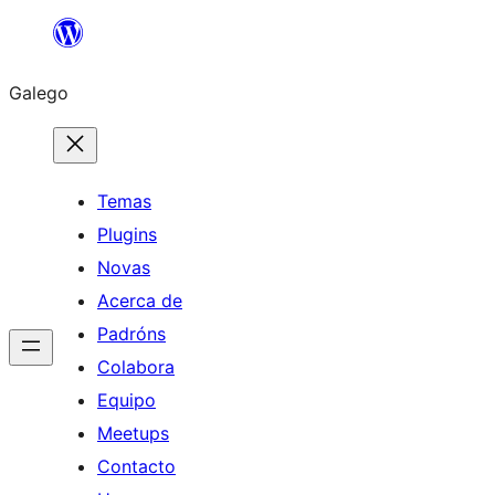
Saltar
ao
Galego
contido
Temas
Plugins
Novas
Acerca de
Padróns
Colabora
Equipo
Meetups
Contacto