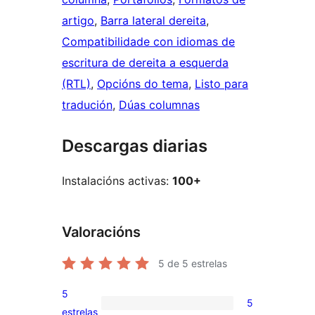
artigo
, 
Barra lateral dereita
, 
Compatibilidade con idiomas de
escritura de dereita a esquerda
(RTL)
, 
Opcións do tema
, 
Listo para
tradución
, 
Dúas columnas
Descargas diarias
Instalacións activas:
100+
Valoracións
5
de 5 estrelas
5
5
5
estrelas