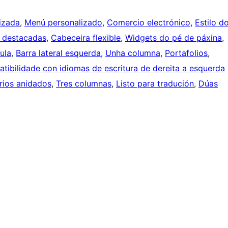
izada
, 
Menú personalizado
, 
Comercio electrónico
, 
Estilo d
 destacadas
, 
Cabeceira flexible
, 
Widgets do pé de páxina
, 
ula
, 
Barra lateral esquerda
, 
Unha columna
, 
Portafolios
, 
tibilidade con idiomas de escritura de dereita a esquerda
ios anidados
, 
Tres columnas
, 
Listo para tradución
, 
Dúas