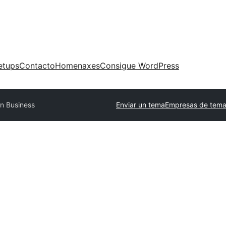
etups
Contacto
Homenaxes
Consigue WordPress
n Business
Enviar un tema
Empresas de tema