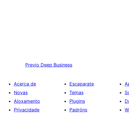
Previo
Deep Business
Acerca de
Escaparate
A
Novas
Temas
S
Aloxamento
Plugins
D
Privacidade
Padróns
W