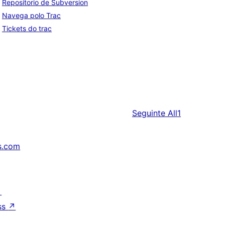
Repositorio de Subversion
Navega polo Trac
Tickets do trac
Seguinte
All1
s.com
↗
ss
↗