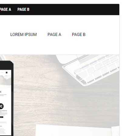
Tema comercial
Este tema é gratuíto mais ofrece actualizacións ou
soporte comercial de pago.
Vista previa
Descarga
Este é un tema fillo de
Ryan
.
Versión
1.0.12
Última actualización
Febreiro 24, 2026
Instalacións activas
50+
Versión de WordPress
5.0
Versión de PHP
7.0
Páxina de inicio do tema