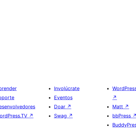
prender
Involúcrate
WordPres
oporte
Eventos
↗
esenvolvedores
Doar
↗
Matt
↗
ordPress.TV
↗
Swag
↗
bbPress
BuddyPre